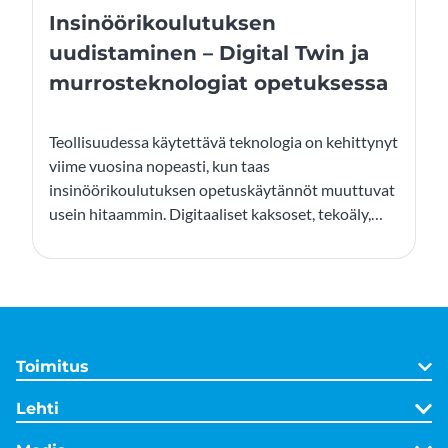
Insinöörikoulutuksen
uudistaminen – Digital Twin ja
murrosteknologiat opetuksessa
Teollisuudessa käytettävä teknologia on kehittynyt
viime vuosina nopeasti, kun taas
insinöörikoulutuksen opetuskäytännöt muuttuvat
usein hitaammin. Digitaaliset kaksoset, tekoäly,
robotiikka ja virtuaalitodellisuus ovat jo osa
teollisuuden arkea, mutta niiden hyödyntäminen
opetuksessa on edelleen hajanaista. Kuilun
kaventaminen koulutuksen ja työelämän välillä on
keskeistä, jotta valmistuvat insinöörit pystyvät
toimimaan nopeasti muuttuvassa teknologisessa
Toimitus
ympäristössä.
Lehti