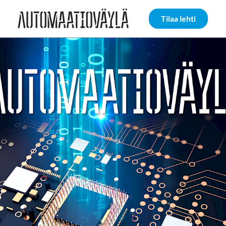
Siirry sivun sisältöön
Tilaa lehti