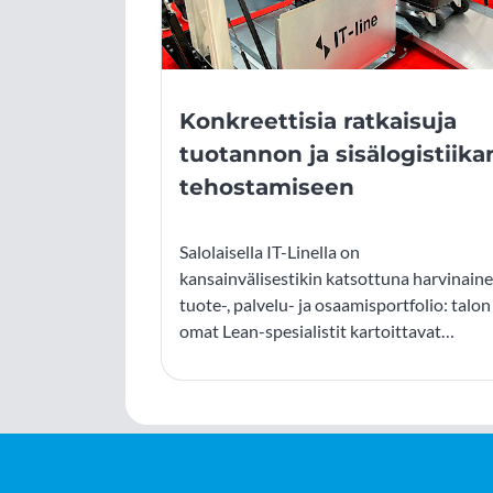
Konkreettisia ratkaisuja
tuotannon ja sisälogistiika
tehostamiseen
Salolaisella IT-Linella on
kansainvälisestikin katsottuna harvinain
tuote-, palvelu- ja osaamisportfolio: talon
omat Lean-spesialistit kartoittavat
asiakkaan tuotannon ja toiminnan
tehokkuuden ja luovat speksit
suunnittelutiimille. Suunnittelutiimi
suunnittelee tarvittavat elementit, jotka
rakennetaan omien asentajien voimin.