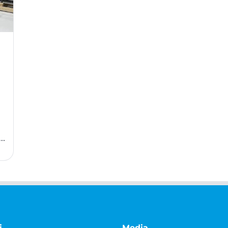
ä
i
Media