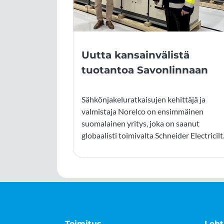
Uutta kansainvälistä
tuotantoa Savonlinnaan
Sähkönjakeluratkaisujen kehittäjä ja
valmistaja Norelco on ensimmäinen
suomalainen yritys, joka on saanut
globaalisti toimivalta Schneider Electricilt
lisenssin valmistaa Okken-
pienjännitekennokeskuksia.
Toimitus
Leht