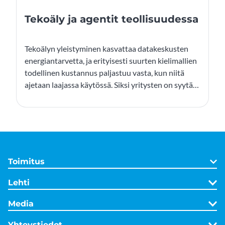
Tekoäly ja agentit teollisuudessa
Tekoälyn yleistyminen kasvattaa datakeskusten
energiantarvetta, ja erityisesti suurten kielimallien
todellinen kustannus paljastuu vasta, kun niitä
ajetaan laajassa käytössä. Siksi yritysten on syytä
tarkastella pilvipalveluiden kustannuksia ja harkita
hybridimalleja, joissa kevyt laskenta tehdään
paikallisesti ja raskas pilvessä vain tarpeen
mukaan. Samalla kehittyvät tekoälyagentit tuovat
teollisuuteen uuden toimintatavan: ne voivat
toimia autonomisina apureina, jotka optimoivat
Toimitus
prosesseja, tukevat kunnossapitoa ja tehostavat
suunnittelua. Tämä avaa kokonaan uusia
Lehti
liiketoimintamalleja – mutta vaatii myös uutta
Media
osaamista, arkkitehtuuria ja tietoturvan
varmistamista.
Yhteystiedot