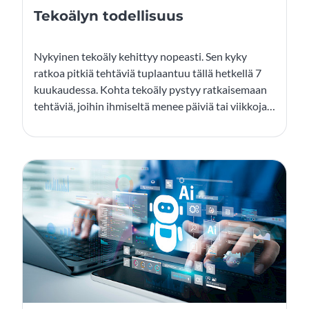
Tekoälyn todellisuus
Nykyinen tekoäly kehittyy nopeasti. Sen kyky
ratkoa pitkiä tehtäviä tuplaantuu tällä hetkellä 7
kuukaudessa. Kohta tekoäly pystyy ratkaisemaan
tehtäviä, joihin ihmiseltä menee päiviä tai viikkoja.
Ihmiset käyttävät tekoälyä omassa työssään
ratkaisemaan erilaisia yksinkertaisia asioita, kuten
tiivistämään tekstiä tai hakemaan yhteenvetoa
monesta dokumentista. Tämä toki jo on hyvä apu
työn tekemisessä.