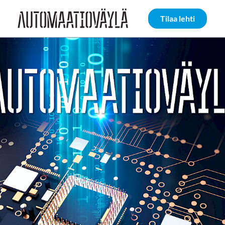
Siirry sivun sisältöön
Tilaa lehti