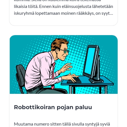
likaisia töitä. Ennen kuin eläinsuojelusta lähetetään
iskuryhmä lopettamaan moinen rääkkäys, on syytä
täsmentää että kyseessä on robottikoira. Niiden
suojelemiseksi ei kai vielä ole yhdistystä?
Robottikoiran pojan paluu
Muutama numero sitten tällä sivulla syntyjä syviä