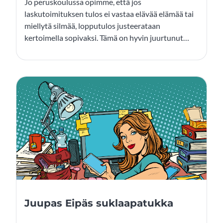
Jo peruskoulussa opimme, että jos
laskutoimituksen tulos ei vastaa elävää elämää tai
miellytä silmää, lopputulos justeerataan
kertoimella sopivaksi. Tämä on hyvin juurtunut
tapa myös valtionhallinnossamme. Olemme
siirtyneet kerroinpolitiikan kauteen.
Virkamiehistömme vääntää Excel-taulukon joka
asiasta tai asian vierestä, ja päättäjät sovittavat
kertoimella taulun tuloksen kulloiseenkin
poliittiseen päämäärään. Näin on tapahtunut ja
tapahtuu edelleen erityisesti energiapolitiikassa.
Juupas Eipäs suklaapatukka