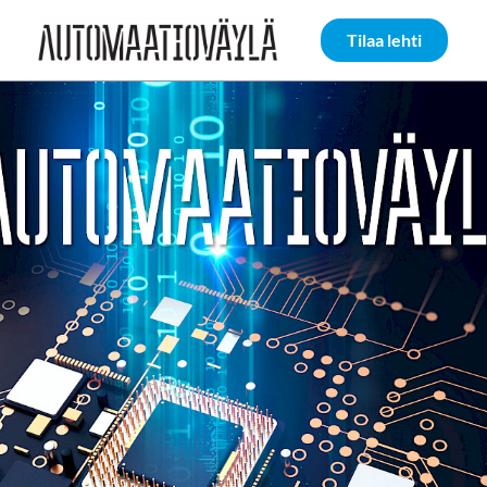
Siirry sivun sisältöön
Tilaa lehti