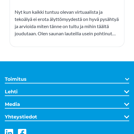
Nyt kun kaikki tuntuu olevan virtuaalista ja
tekoälyä ei erota älyttömyydestä on hyvä pysähtyä
ja arvioida miten tänne on tultu ja mihin täältä
joudutaan. Olen saunan lauteilla usein pohtinut
elämä eksistentiaalisia kysymyksiä ja todennut,
että leivän sijaan se on nöyryys, joka pitää henkilön
tiellä.
Toimitus
Lehti
Media
Yhteystiedot