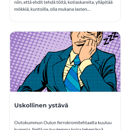
niin, että ehdit tehdä töitä, kotiaskareita, ylläpitää
mökkiä, kuntoilla, olla mukana lasten
harrastuksessa, sivistää itseäsi ja nauttia elämästä.
Kuulostaa ihan kuin yrittäisi jonglöörätä samalla
kun unenpöpperössä juo aamukahvinsa! Varma
epäonnistuminen edessä. Ja kuten me kaikki
tiedämme – ei se elämän optimi löydy yhtä helposti
kuin elokuvissa.
Uskollinen ystävä
Outokummun Oulun ferrokromitehtaalta kuuluu
kummia. Siellä on kuulemma koira tekemässä