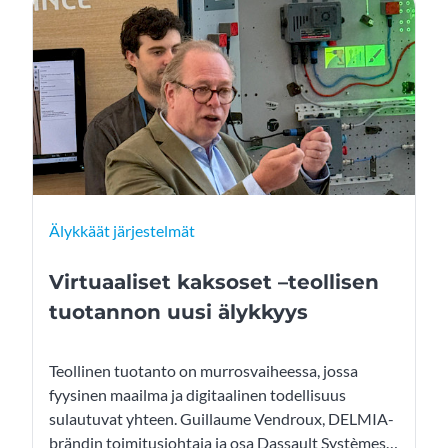
asiantuntijapalveluiden johtaja Ilkka Tuunanen.
Älykkäät järjestelmät
Virtuaaliset kaksoset –teollisen
tuotannon uusi älykkyys
Teollinen tuotanto on murrosvaiheessa, jossa
fyysinen maailma ja digitaalinen todellisuus
sulautuvat yhteen. Guillaume Vendroux, DELMIA-
brändin toimitusjohtaja ja osa Dassault Systèmesin