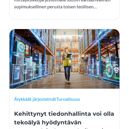
sopimuksellinen perusta toisen teollisen
vallankumouksen yhteydessä 150 vuotta sitten.
Teknologian kehittyessä järjestelmää on kehitetty
vastaamaan kunkin ajan tarpeita laajentamalla sen
kattavuutta erilaisiin mittauksiin sekä
mahdollistamalla parempi tarkkuus kehittämällä
yksiköiden määritelmiä ja toteutustapoja. Industry
5.0 haastaa mittajärjestelmän kehittäjiä samaan
aikaan kun metrologian osaajien puute kasvaa
maailman laajuisesti.
Älykkäät järjestelmät
Turvallisuus
Kehittynyt tiedonhallinta voi olla
tekoälyä hyödyntävän