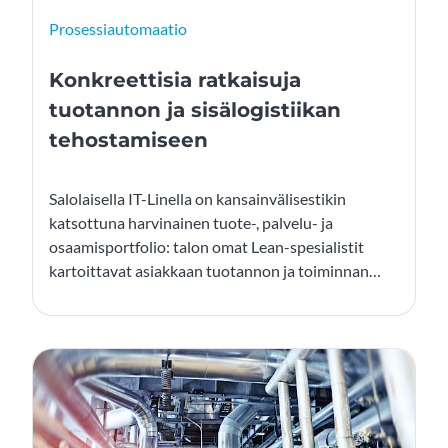
Prosessiautomaatio
Konkreettisia ratkaisuja
tuotannon ja sisälogistiikan
tehostamiseen
Salolaisella IT-Linella on kansainvälisestikin
katsottuna harvinainen tuote-, palvelu- ja
osaamisportfolio: talon omat Lean-spesialistit
kartoittavat asiakkaan tuotannon ja toiminnan
tehokkuuden ja luovat speksit suunnittelutiimille.
Suunnittelutiimi suunnittelee tarvittavat
elementit, jotka rakennetaan omien asentajien
voimin.