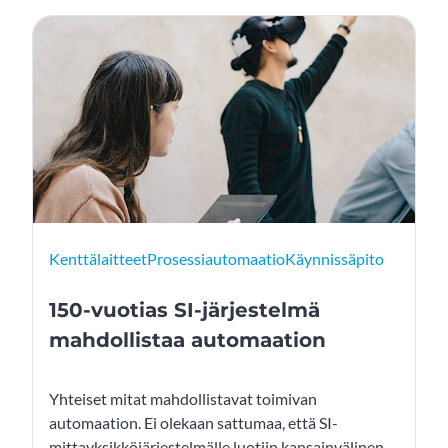
ja vakioida jäteveden lämpötila ja samalla parantaa
puhdistustehokkuutta.
Kenttälaitteet
Prosessiautomaatio
Käynnissäpito
150-vuotias SI-järjestelmä
mahdollistaa automaation
Yhteiset mitat mahdollistavat toimivan
automaation. Ei olekaan sattumaa, että SI-
mittayksikköjärjestelmälle luotiin kansainvälinen