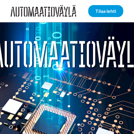
Siirry sivun sisältöön
Tilaa lehti