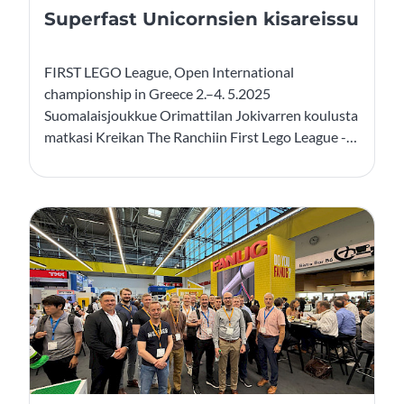
Superfast Unicornsien kisareissu
FIRST LEGO League, Open International
championship in Greece 2.–4. 5.2025
Suomalaisjoukkue Orimattilan Jokivarren koulusta
matkasi Kreikan The Ranchiin First Lego League -
kilpailuihin, ja reissu oli täynnä jännitystä,
ystävystymistä ja elämyksiä. Viiden päivän aikana
ehdittiin kisata, tutustua kymmeniin joukkueisiin
eri puolilta maailmaa, tanssia ja nauraa – sekä
kokea muinaisen Kreikan nähtävyydet.