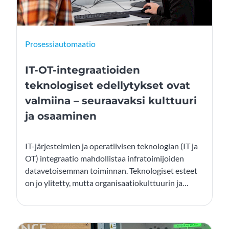
Prosessiautomaatio
IT-OT-integraatioiden
teknologiset edellytykset ovat
valmiina – seuraavaksi kulttuuri
ja osaaminen
IT-järjestelmien ja operatiivisen teknologian (IT ja
OT) integraatio mahdollistaa infratoimijoiden
datavetoisemman toiminnan. Teknologiset esteet
on jo ylitetty, mutta organisaatiokulttuurin ja
osaamisen kehittäminen on seuraava askel,
toteavat Nodeonin automaation
liiketoimintapäällikkö Petri Kauppinen ja