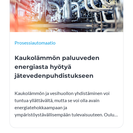
Prosessiautomaatio
Kaukolämmön paluuveden
energiasta hyötyä
jätevedenpuhdistukseen
Kaukolämmön ja vesihuollon yhdistäminen voi
tuntua yllättävältä, mutta se voi olla avain
energiatehokkaampaan ja
ympäristöystävällisempään tulevaisuuteen. Oulun
yliopiston KAVENERO-hankkeessa osoitetaan,
kuinka kaukolämmön paluuvedellä voidaan nostaa