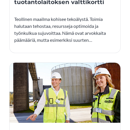
tuotantolaitoksen valttikortti
Teollinen maailma kohisee tekoälystä. Toimia
halutaan tehostaa, resursseja optimoida ja
työnkulkua sujuvoittaa. Nämä ovat arvokkaita
päämääriä, mutta esimerkiksi suurten
datamassojen käsittelyn ja automaation
optimoinnin kannalta avainroolia näyttelevän
tekoälyn käyttöönotossa piilee huomattavia
varjopuolia: yksi keskeisimmistä on puutteellinen,
hajanainen ja siiloutunut data.