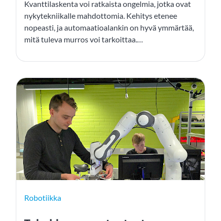
Kvanttilaskenta voi ratkaista ongelmia, jotka ovat
nykytekniikalle mahdottomia. Kehitys etenee
nopeasti, ja automaatioalankin on hyvä ymmärtää,
mitä tuleva murros voi tarkoittaa.
Valmistautuminen tarkoittaa strategista
ennakointia, kokeiluja ja verkostojen rakentamista.
Robotiikka