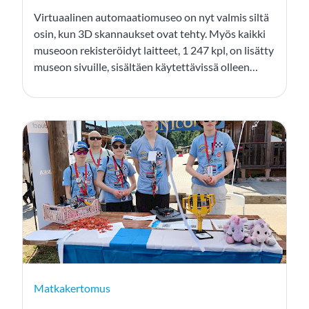
Virtuaalinen automaatiomuseo on nyt valmis siltä
osin, kun 3D skannaukset ovat tehty. Myös kaikki
museoon rekisteröidyt laitteet, 1 247 kpl, on lisätty
museon sivuille, sisältäen käytettävissä olleen
teknisentiedon ja käyttövuodet. Museosivun
alareunassa on myös juokseva mainos, johon on
lisätty kaikki ne tahot, jotka ovat rahallisesti
edesauttaneet museon valmistumista. Siitä vielä
kerran suuret kiitokset kaikille rahoittajille.
Matkakertomus