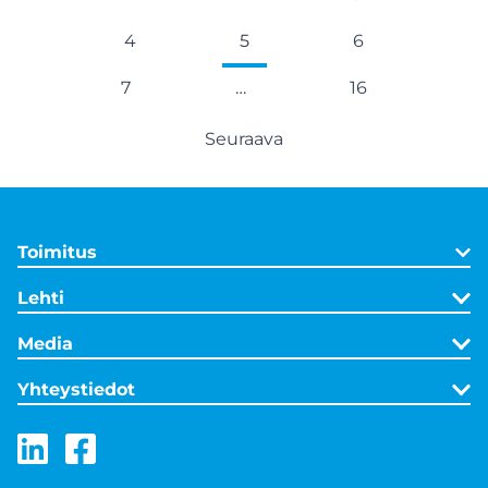
4
5
6
7
…
16
Seuraava
Toimitus
Lehti
Media
Yhteystiedot
LinkedIn
Facebook