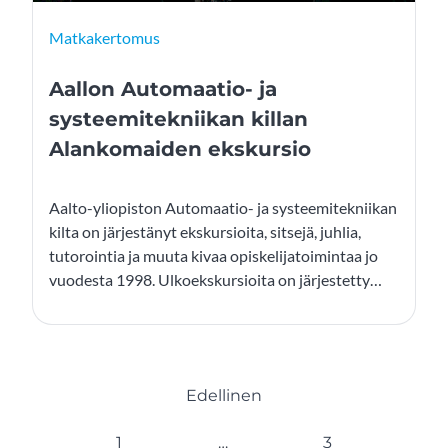
Matkakertomus
Aallon Automaatio- ja
systeemitekniikan killan
Alankomaiden ekskursio
Aalto-yliopiston Automaatio- ja systeemitekniikan
kilta on järjestänyt ekskursioita, sitsejä, juhlia,
tutorointia ja muuta kivaa opiskelijatoimintaa jo
vuodesta 1998. Ulkoekskursioita on järjestetty
noin kahden vuoden välein, yleensä niin, että
matkan kustannuksista ainakin osan pyrkii
kattamaan kilta sponsorisopimuksilla saaduilla
rahoilla. Tänä vuonna killan Ulkoexcutoimikunta
Edellinen
järjesti unohtumattoman Alankomaiden matkan
24.–29.9.2024 31 teekkarille.
1
…
3