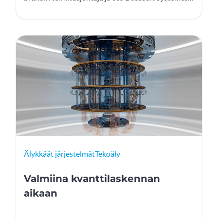
johtoa, korostaa, että virtuaaliset kaksoset, joita
myös digitalisiksi kaksosiksi kutsutaan, eivät ole
vain työkaluja, vaan mullistava lähestymistapa,
joka muuttaa perusteellisesti sen, miten tuotteet
suunnitellaan, valmistetaan ja toimitetaan.
Älykkäät järjestelmät
Tekoäly
Valmiina kvanttilaskennan
aikaan