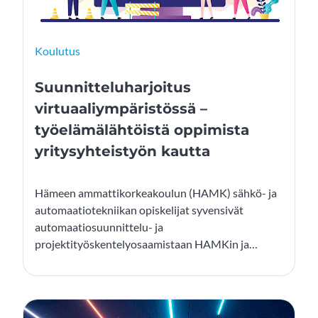
Koulutus
Suunnitteluharjoitus
virtuaaliympäristössä –
työelämälähtöistä oppimista
yritysyhteistyön kautta
Hämeen ammattikorkeakoulun (HAMK) sähkö- ja
automaatiotekniikan opiskelijat syvensivät
automaatiosuunnittelu- ja
projektityöskentelyosaamistaan HAMKin ja
Valmet Automation Oy:n yhteistyössä
järjestämässä koulutuksessa. Opiskelijat
tutustuivat koulutuksen aikana Valmetin
suunnitteluympäristöön ja projektimalliin.