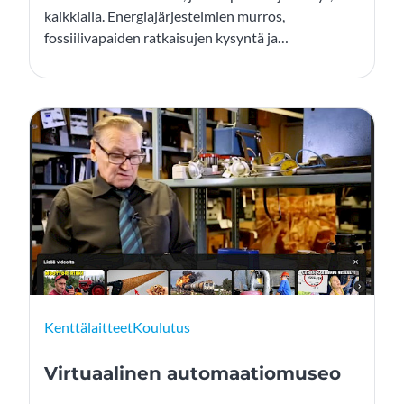
kaikkialla. Energiajärjestelmien murros,
fossiilivapaiden ratkaisujen kysyntä ja
ilmastopolitiikan kiristyvä tahti synnyttävät
valtavan tarpeen uudenlaiselle teolliselle
ajattelulle. Tämän muutoksen keskiössä on myös
automaatio – ja nyt yhä useammin myös tekoäly.
Kenttälaitteet
Koulutus
Virtuaalinen automaatiomuseo