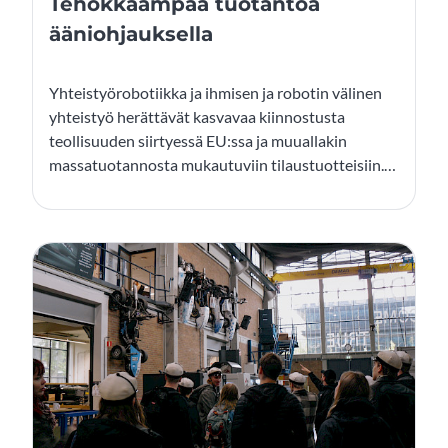
Tehokkaampaa tuotantoa
ääniohjauksella
Yhteistyörobotiikka ja ihmisen ja robotin välinen
yhteistyö herättävät kasvavaa kiinnostusta
teollisuuden siirtyessä EU:ssa ja muuallakin
massatuotannosta mukautuviin tilaustuotteisiin.
Yhä monimutkaisemmat kokoamistehtävät eivät
ole täysin automatisoitavissa, mutta myöskään
täysin ihmisiin nojaava tuotanto ei ole
taloudellisesti järkevää. Huomisen teollisuuden
mahdollistamiseksi tarvitaan älykkäämpää
yhteistyötä ihmisten ja robottien välillä.