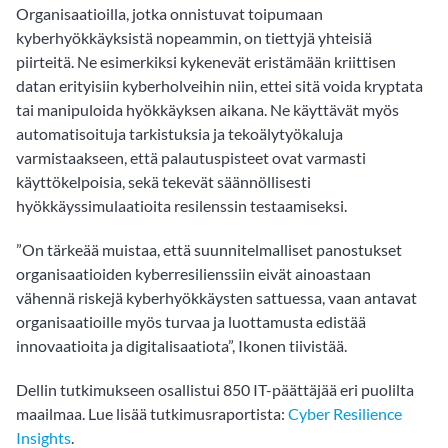
Organisaatioilla, jotka onnistuvat toipumaan
kyberhyökkäyksistä nopeammin, on tiettyjä yhteisiä
piirteitä. Ne esimerkiksi kykenevät eristämään kriittisen
datan erityisiin kyberholveihin niin, ettei sitä voida kryptata
tai manipuloida hyökkäyksen aikana. Ne käyttävät myös
automatisoituja tarkistuksia ja tekoälytyökaluja
varmistaakseen, että palautuspisteet ovat varmasti
käyttökelpoisia, sekä tekevät säännöllisesti
hyökkäyssimulaatioita resilenssin testaamiseksi.
”On tärkeää muistaa, että suunnitelmalliset panostukset
organisaatioiden kyberresilienssiin eivät ainoastaan
vähennä riskejä kyberhyökkäysten sattuessa, vaan antavat
organisaatioille myös turvaa ja luottamusta edistää
innovaatioita ja digitalisaatiota”, Ikonen tiivistää.
Dellin tutkimukseen osallistui 850 IT-päättäjää eri puolilta
maailmaa. Lue lisää tutkimusraportista:
Cyber Resilience
Insights
.