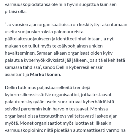
varmuuskopiodatansa ole niin hyvin suojattua kuin sen
pitäisi olla.
”Jo vuosien ajan organisaatioissa on keskitytty rakentamaan
useita suojauskerroksia palomuureista
päätelaitesuojaukseen ja identiteetinhallintaan, ja nyt
mukaan on tullut myös tekoälypohjainen uhkien
havaitseminen. Samaan aikaan organisaatioiden kyky
palautua kyberhyökkäyksistä jää jälkeen, jos sitä ei kehitetä
samassa tahdissa”, sanoo Dellin kyberresilienssin
asiantuntija
Marko Ikonen
.
Dellin tutkimus paljastaa selkeitä trendejä
kyberresilienssissä: Ne organisaatiot, jotka testaavat
palautumiskykyään usein, suoriutuvat kyberhäiriöistä
selvästi paremmin kuin harvoin testaavat. Monissa
organisaatioissa testaustiheys valitettavasti laskee ajan
myötä. Monet organisaatiot myös luottavat liikaakin
varmuuskopioihin: niitä pidetään automaattisesti varmoina