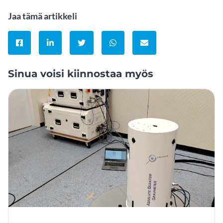
Jaa tämä artikkeli
Jaa Facebookissa
Jaa LinkedInissä
Jaa Twitterissä
Jaa WhatsAppissa
Jaa sähköpostitse
Sinua voisi kiinnostaa myös