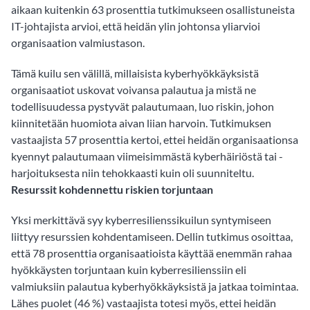
aikaan kuitenkin 63 prosenttia tutkimukseen osallistuneista
IT-johtajista arvioi, että heidän ylin johtonsa yliarvioi
organisaation valmiustason.
Tämä kuilu sen välillä, millaisista kyberhyökkäyksistä
organisaatiot uskovat voivansa palautua ja mistä ne
todellisuudessa pystyvät palautumaan, luo riskin, johon
kiinnitetään huomiota aivan liian harvoin. Tutkimuksen
vastaajista 57 prosenttia kertoi, ettei heidän organisaationsa
kyennyt palautumaan viimeisimmästä kyberhäiriöstä tai -
harjoituksesta niin tehokkaasti kuin oli suunniteltu.
Resurssit kohdennettu riskien torjuntaan
Yksi merkittävä syy kyberresilienssikuilun syntymiseen
liittyy resurssien kohdentamiseen. Dellin tutkimus osoittaa,
että 78 prosenttia organisaatioista käyttää enemmän rahaa
hyökkäysten torjuntaan kuin kyberresilienssiin eli
valmiuksiin palautua kyberhyökkäyksistä ja jatkaa toimintaa.
Lähes puolet (46 %) vastaajista totesi myös, ettei heidän