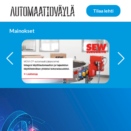
Siirry sivun sisältöön
Tilaa lehti
Mainokset
FAULHABER GROUP