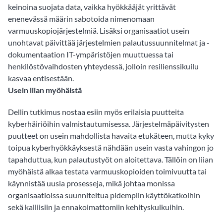
keinoina suojata data, vaikka hyökkääjät yrittävät
enenevässä määrin sabotoida nimenomaan
varmuuskopiojärjestelmiä. Lisäksi organisaatiot usein
unohtavat päivittää järjestelmien palautussuunnitelmat ja -
dokumentaation IT-ympäristöjen muuttuessa tai
henkilöstövaihdosten yhteydessä, jolloin resilienssikuilu
kasvaa entisestään.
Usein liian myöhäistä
Dellin tutkimus nostaa esiin myös erilaisia puutteita
kyberhäiriöihin valmistautumisessa. Järjestelmäpäivitysten
puutteet on usein mahdollista havaita etukäteen, mutta kyky
toipua kyberhyökkäyksestä nähdään usein vasta vahingon jo
tapahduttua, kun palautustyöt on aloitettava. Tällöin on liian
myöhäistä alkaa testata varmuuskopioiden toimivuutta tai
käynnistää uusia prosesseja, mikä johtaa monissa
organisaatioissa suunniteltua pidempiin käyttökatkoihin
sekä kalliisiin ja ennakoimattomiin kehityskulkuihin.