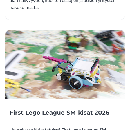
alan näkyvyyden, nuorten osaajien ja uusien yritysten
näkökulmasta.
First Lego League SM-kisat 2026
Heurekassa järjestetyissä First Lego Leaguen SM-