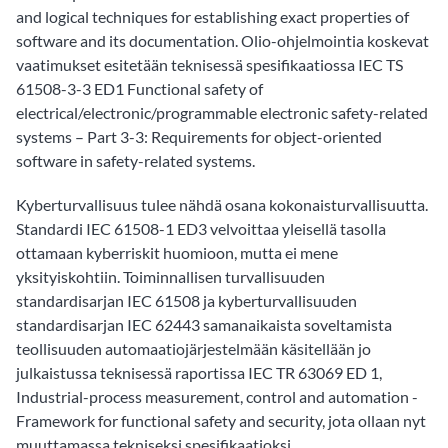
and logical techniques for establishing exact properties of
software and its documentation. Olio-ohjelmointia koskevat
vaatimukset esitetään teknisessä spesifikaatiossa IEC TS
61508-3-3 ED1 Functional safety of
electrical/electronic/programmable electronic safety-related
systems – Part 3-3: Requirements for object-oriented
software in safety-related systems.
Kyberturvallisuus tulee nähdä osana kokonaisturvallisuutta.
Standardi IEC 61508-1 ED3 velvoittaa yleisellä tasolla
ottamaan kyberriskit huomioon, mutta ei mene
yksityiskohtiin. Toiminnallisen turvallisuuden
standardisarjan IEC 61508 ja kyberturvallisuuden
standardisarjan IEC 62443 samanaikaista soveltamista
teollisuuden automaatiojärjestelmään käsitellään jo
julkaistussa teknisessä raportissa IEC TR 63069 ED 1,
Industrial-process measurement, control and automation -
Framework for functional safety and security, jota ollaan nyt
muuttamassa tekniseksi spesifikaatioksi.