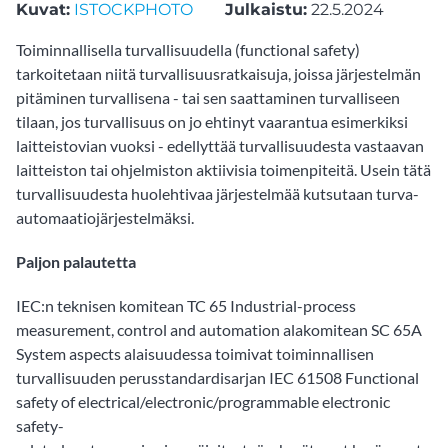
Kuvat:
ISTOCKPHOTO
Julkaistu:
22.5.2024
Toiminnallisella turvallisuudella (functional safety)
tarkoitetaan niitä turvallisuusratkaisuja, joissa järjestelmän
pitäminen turvallisena - tai sen saattaminen turvalliseen
tilaan, jos turvallisuus on jo ehtinyt vaarantua esimerkiksi
laitteistovian vuoksi - edellyttää turvallisuudesta vastaavan
laitteiston tai ohjelmiston aktiivisia toimenpiteitä. Usein tätä
turvallisuudesta huolehtivaa järjestelmää kutsutaan turva-
automaatiojärjestelmäksi.
Paljon palautetta
IEC:n teknisen komitean TC 65 Industrial-process
measurement, control and automation alakomitean SC 65A
System aspects alaisuudessa toimivat toiminnallisen
turvallisuuden perusstandardisarjan IEC 61508 Functional
safety of electrical/electronic/programmable electronic
safety-