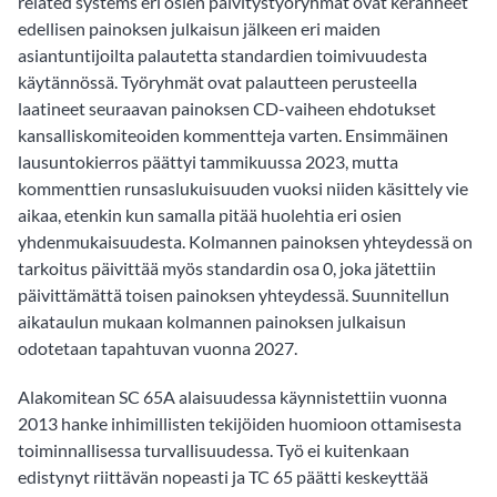
related systems eri osien päivitystyöryhmät ovat keränneet
edellisen painoksen julkaisun jälkeen eri maiden
asiantuntijoilta palautetta standardien toimivuudesta
käytännössä. Työryhmät ovat palautteen perusteella
laatineet seuraavan painoksen CD-vaiheen ehdotukset
kansalliskomiteoiden kommentteja varten. Ensimmäinen
lausuntokierros päättyi tammikuussa 2023, mutta
kommenttien runsaslukuisuuden vuoksi niiden käsittely vie
aikaa, etenkin kun samalla pitää huolehtia eri osien
yhdenmukaisuudesta. Kolmannen painoksen yhteydessä on
tarkoitus päivittää myös standardin osa 0, joka jätettiin
päivittämättä toisen painoksen yhteydessä. Suunnitellun
aikataulun mukaan kolmannen painoksen julkaisun
odotetaan tapahtuvan vuonna 2027.
Alakomitean SC 65A alaisuudessa käynnistettiin vuonna
2013 hanke inhimillisten tekijöiden huomioon ottamisesta
toiminnallisessa turvallisuudessa. Työ ei kuitenkaan
edistynyt riittävän nopeasti ja TC 65 päätti keskeyttää