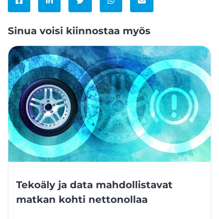
Jaa Facebookissa
Jaa LinkedInissä
Jaa Twitterissä
Jaa WhatsAppissa
Jaa sähköpostitse
Sinua voisi kiinnostaa myös
Tekoäly ja data mahdollistavat
matkan kohti nettonollaa