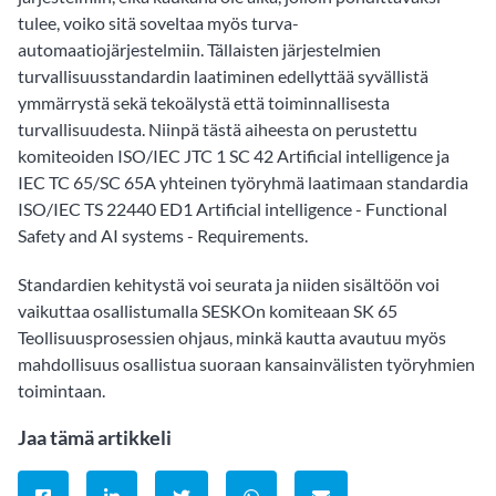
tulee, voiko sitä soveltaa myös turva-
automaatiojärjestelmiin. Tällaisten järjestelmien
turvallisuusstandardin laatiminen edellyttää syvällistä
ymmärrystä sekä tekoälystä että toiminnallisesta
turvallisuudesta. Niinpä tästä aiheesta on perustettu
komiteoiden ISO/IEC JTC 1 SC 42 Artificial intelligence ja
IEC TC 65/SC 65A yhteinen työryhmä laatimaan standardia
ISO/IEC TS 22440 ED1 Artificial intelligence - Functional
Safety and AI systems - Requirements.
Standardien kehitystä voi seurata ja niiden sisältöön voi
vaikuttaa osallistumalla SESKOn komiteaan SK 65
Teollisuusprosessien ohjaus, minkä kautta avautuu myös
mahdollisuus osallistua suoraan kansainvälisten työryhmien
toimintaan.
Jaa tämä artikkeli