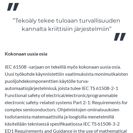
”Tekoäly tekee tuloaan turvallisuuden
kannalta kriittisiin järjestelmiin”
Kokonaan uusia osia
IEC 61508 -sarjaan on tekeillä myös kokonaan uusia osia.
Uusi työkohde käynnistettiin vaatimuksista monimutkaisten
puolijohdekomponenttien käytölle turva-
automaatiojärjestelmissä, joista tulee IEC TS 61508-2-1
Functional safety of electrical/electronic/programmable
electronic safety-related systems Part 2-1: Requirements for
complex semiconductors. Ohjelmistojen ominaisuuksien
todistamista matemaattisilla ja loogisilla menetelmillä
käsitellään teknisessä spesifikaatiossa IEC TS 61508-3-2
ED1 Requirements and Guidance in the use of mathematical