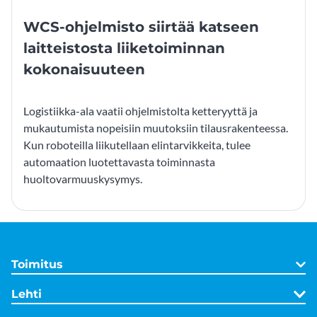
WCS-ohjelmisto siirtää katseen
laitteistosta liiketoiminnan
kokonaisuuteen
Logistiikka-ala vaatii ohjelmistolta ketteryyttä ja
mukautumista nopeisiin muutoksiin tilausrakenteessa.
Kun roboteilla liikutellaan elintarvikkeita, tulee
automaation luotettavasta toiminnasta
huoltovarmuuskysymys.
Toimitus
Lehti