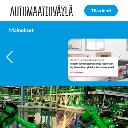
Siirry sivun sisältöön
Tilaa lehti
Mainokset
FAULHABER GROUP