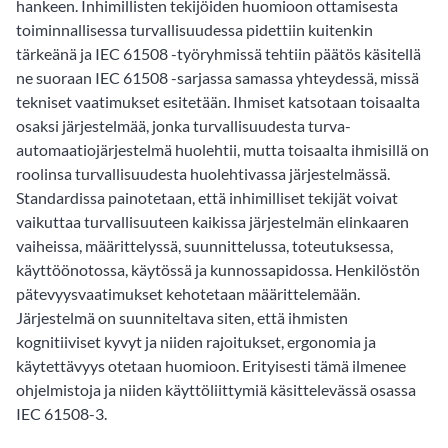
hankeen. Inhimillisten tekijöiden huomioon ottamisesta
toiminnallisessa turvallisuudessa pidettiin kuitenkin
tärkeänä ja IEC 61508 -työryhmissä tehtiin päätös käsitellä
ne suoraan IEC 61508 -sarjassa samassa yhteydessä, missä
tekniset vaatimukset esitetään. Ihmiset katsotaan toisaalta
osaksi järjestelmää, jonka turvallisuudesta turva-
automaatiojärjestelmä huolehtii, mutta toisaalta ihmisillä on
roolinsa turvallisuudesta huolehtivassa järjestelmässä.
Standardissa painotetaan, että inhimilliset tekijät voivat
vaikuttaa turvallisuuteen kaikissa järjestelmän elinkaaren
vaiheissa, määrittelyssä, suunnittelussa, toteutuksessa,
käyttöönotossa, käytössä ja kunnossapidossa. Henkilöstön
pätevyysvaatimukset kehotetaan määrittelemään.
Järjestelmä on suunniteltava siten, että ihmisten
kognitiiviset kyvyt ja niiden rajoitukset, ergonomia ja
käytettävyys otetaan huomioon. Erityisesti tämä ilmenee
ohjelmistoja ja niiden käyttöliittymiä käsittelevässä osassa
IEC 61508-3.