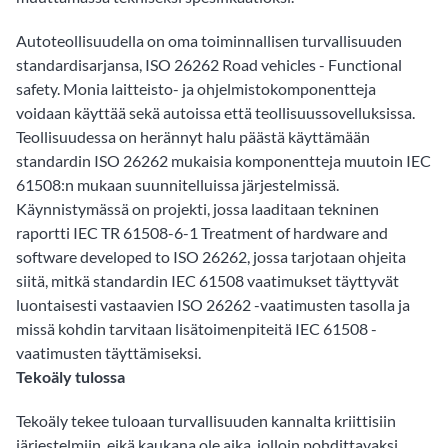
Autoteollisuudella on oma toiminnallisen turvallisuuden
standardisarjansa, ISO 26262 Road vehicles - Functional
safety. Monia laitteisto- ja ohjelmistokomponentteja
voidaan käyttää sekä autoissa että teollisuussovelluksissa.
Teollisuudessa on herännyt halu päästä käyttämään
standardin ISO 26262 mukaisia komponentteja muutoin IEC
61508:n mukaan suunnitelluissa järjestelmissä.
Käynnistymässä on projekti, jossa laaditaan tekninen
raportti IEC TR 61508-6-1 Treatment of hardware and
software developed to ISO 26262, jossa tarjotaan ohjeita
siitä, mitkä standardin IEC 61508 vaatimukset täyttyvät
luontaisesti vastaavien ISO 26262 -vaatimusten tasolla ja
missä kohdin tarvitaan lisätoimenpiteitä IEC 61508 -
vaatimusten täyttämiseksi.
Tekoäly tulossa
Tekoäly tekee tuloaan turvallisuuden kannalta kriittisiin
järjestelmiin, eikä kaukana ole aika, jolloin pohdittavaksi