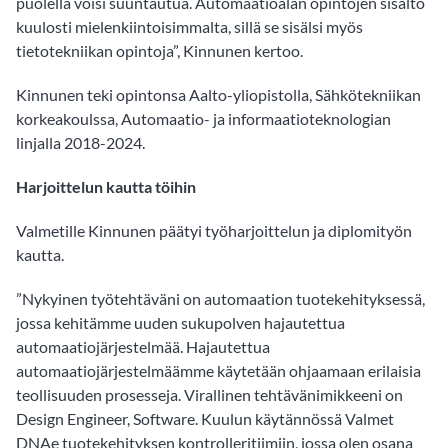
puolella voisi suuntautua. Automaatioalan opintojen sisältö
kuulosti mielenkiintoisimmalta, sillä se sisälsi myös
tietotekniikan opintoja”, Kinnunen kertoo.
Kinnunen teki opintonsa Aalto-yliopistolla, Sähkötekniikan
korkeakoulssa, Automaatio- ja informaatioteknologian
linjalla 2018-2024.
Harjoittelun kautta töihin
Valmetille Kinnunen päätyi työharjoittelun ja diplomityön
kautta.
”Nykyinen työtehtäväni on automaation tuotekehityksessä,
jossa kehitämme uuden sukupolven hajautettua
automaatiojärjestelmää. Hajautettua
automaatiojärjestelmäämme käytetään ohjaamaan erilaisia
teollisuuden prosesseja. Virallinen tehtävänimikkeeni on
Design Engineer, Software. Kuulun käytännössä Valmet
DNAe tuotekehityksen kontrolleritiimiin, jossa olen osana