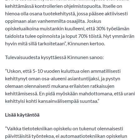
kehittämässä kontrollerien ohjelmistopuolta. Itselle on
hienoa olla osana tuotekehitystä, jossa pääsee aktiivisesti
oppimaan alan vanhemmilta osaajilta. Joskus
opiskeluaikoina muistankin kuulleeni, että 30% työelämän
taidoista tulee opinnoista ja loput 70% töistä. Nyt ymmärrän
hyvin mitä sillä tarkoitetaan”, Kinnunen kertoo.
Tulevaisuudesta kysyttäessä Kinnunen sanoo:
”Uskon, että 5-10 vuoden kuluttua olen ammatillisesti
kehittynyt oman osa-alueeni asiantuntijaksi, ja pystyn
olemaan olennaisesti mukana erilaisten ratkaisujen
kehittämisessä. En pidä myöskään mahdottomana, että urani
kehittyisi kohti kansainvälisempää suuntaa.”
Lisää käytäntöä
”Vaikka tietotekniikan opiskelu on tukenut olennaisesti
päivittäisitä työntekoa, ei automaatiotekniikan opiskelun