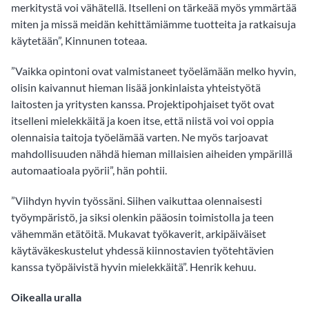
merkitystä voi vähätellä. Itselleni on tärkeää myös ymmärtää
miten ja missä meidän kehittämiämme tuotteita ja ratkaisuja
käytetään”, Kinnunen toteaa.
”Vaikka opintoni ovat valmistaneet työelämään melko hyvin,
olisin kaivannut hieman lisää jonkinlaista yhteistyötä
laitosten ja yritysten kanssa. Projektipohjaiset työt ovat
itselleni mielekkäitä ja koen itse, että niistä voi voi oppia
olennaisia taitoja työelämää varten. Ne myös tarjoavat
mahdollisuuden nähdä hieman millaisien aiheiden ympärillä
automaatioala pyörii”, hän pohtii.
”Viihdyn hyvin työssäni. Siihen vaikuttaa olennaisesti
työympäristö, ja siksi olenkin pääosin toimistolla ja teen
vähemmän etätöitä. Mukavat työkaverit, arkipäiväiset
käytäväkeskustelut yhdessä kiinnostavien työtehtävien
kanssa työpäivistä hyvin mielekkäitä”. Henrik kehuu.
Oikealla uralla