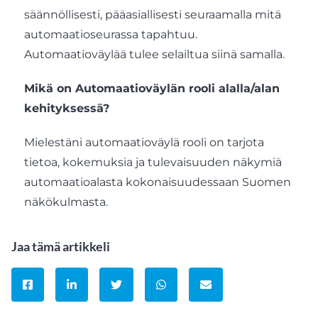
säännöllisesti, pääasiallisesti seuraamalla mitä
automaatioseurassa tapahtuu.
Automaatioväylää tulee selailtua siinä samalla.
Mikä on Automaatioväylän rooli alalla/alan
kehityksessä?
Mielestäni automaatioväylä rooli on tarjota
tietoa, kokemuksia ja tulevaisuuden näkymiä
automaatioalasta kokonaisuudessaan Suomen
näkökulmasta.
Jaa tämä artikkeli
Jaa Facebookissa
Jaa LinkedInissä
Jaa Twitterissä
Jaa WhatsAppissa
Jaa sähköpostitse