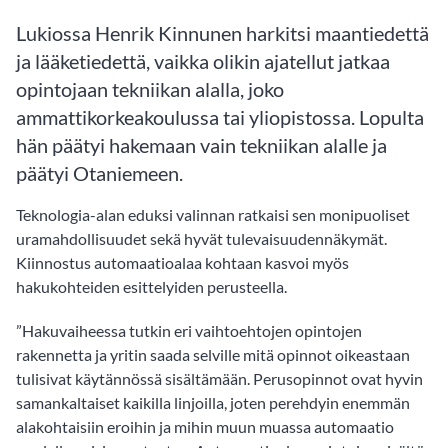
Lukiossa Henrik Kinnunen harkitsi maantiedettä
ja lääketiedettä, vaikka olikin ajatellut jatkaa
opintojaan tekniikan alalla, joko
ammattikorkeakoulussa tai yliopistossa. Lopulta
hän päätyi hakemaan vain tekniikan alalle ja
päätyi Otaniemeen.
Teknologia-alan eduksi valinnan ratkaisi sen monipuoliset
uramahdollisuudet sekä hyvät tulevaisuudennäkymät.
Kiinnostus automaatioalaa kohtaan kasvoi myös
hakukohteiden esittelyiden perusteella.
”Hakuvaiheessa tutkin eri vaihtoehtojen opintojen
rakennetta ja yritin saada selville mitä opinnot oikeastaan
tulisivat käytännössä sisältämään. Perusopinnot ovat hyvin
samankaltaiset kaikilla linjoilla, joten perehdyin enemmän
alakohtaisiin eroihin ja mihin muun muassa automaatio