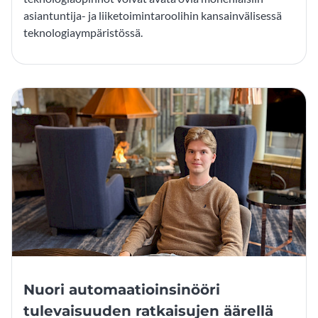
asiantuntija- ja liiketoimintaroolihin kansainvälisessä
teknologiaympäristössä.
Nuori automaatioinsinööri
tulevaisuuden ratkaisujen äärellä