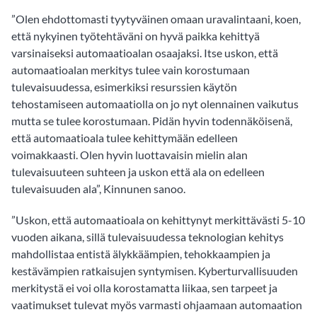
”Olen ehdottomasti tyytyväinen omaan uravalintaani, koen,
että nykyinen työtehtäväni on hyvä paikka kehittyä
varsinaiseksi automaatioalan osaajaksi. Itse uskon, että
automaatioalan merkitys tulee vain korostumaan
tulevaisuudessa, esimerkiksi resurssien käytön
tehostamiseen automaatiolla on jo nyt olennainen vaikutus
mutta se tulee korostumaan. Pidän hyvin todennäköisenä,
että automaatioala tulee kehittymään edelleen
voimakkaasti. Olen hyvin luottavaisin mielin alan
tulevaisuuteen suhteen ja uskon että ala on edelleen
tulevaisuuden ala”, Kinnunen sanoo.
”Uskon, että automaatioala on kehittynyt merkittävästi 5-10
vuoden aikana, sillä tulevaisuudessa teknologian kehitys
mahdollistaa entistä älykkäämpien, tehokkaampien ja
kestävämpien ratkaisujen syntymisen. Kyberturvallisuuden
merkitystä ei voi olla korostamatta liikaa, sen tarpeet ja
vaatimukset tulevat myös varmasti ohjaamaan automaation