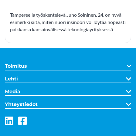
Tampereella työskentelevä Juho Soininen, 24, on hyvä
esimerkki siitä, miten nuori insinööri voi löytää nopeasti
paikkansa kansainvälisessä teknologiayrityksessä.
Toimitus
Lehti
Media
Yhteystiedot
LinkedIn
Facebook