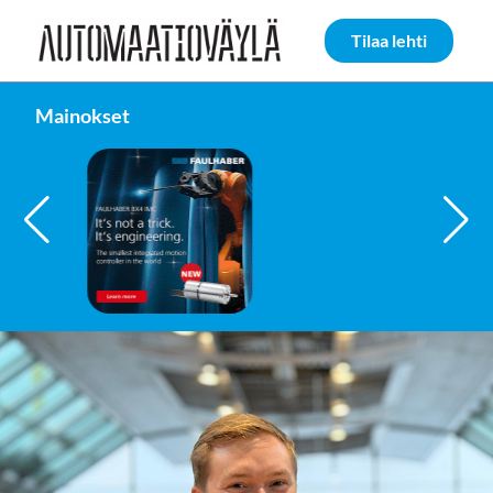
Siirry sivun sisältöön
Tilaa lehti
Mainokset
FAULHABER GROUP