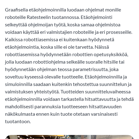
Graafisella etäohjelmoinnilla luodaan ohjelmat monille
roboteille Ratesteelin tuotannossa. Etäohjelmointi
selkeyttää ohjelmoijan työtä, koska samaa ohjelmistoa
voidaan käyttää eri valmistajien roboteille ja eri prosesseille.
Kaikissa robottiasemissa ei kuitenkaan hyödynnetä
etäohjelmointia, koska sille ei ole tarvetta. Näissä
robottiasemissa hyödynnetään robottien opetusyksikköä,
jolla luodaan robottiohjelma selkeälle suoralle hitsille tai
hyödynnetään ohjelman teossa parametrisuutta, joka
soveltuu kyseessä olevalle tuotteelle. Etäohjelmoinnilla ja
simuloinnilla saadaan kuitenkin tehostettua suunnittelun ja
valmistuksen yhteistyötä. Tuotteiden suunnitteluvaiheessa
etäohjelmoinnilla voidaan tarkastella hitsattavuutta ja tehdä
mahdollisesti parannuksia tuotteeseen hitsattavuuden
näkökulmasta ennen kuin tuote otetaan varsinaisesti
tuotantoon.