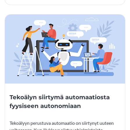
Tekoälyn siirtymä automaatiosta
fyysiseen autonomiaan
Tekoälyyn perustuva automaatio on siirtynyt uuteen
vaiheeseen. Kun älykkyys siirtyy ohjelmistoista