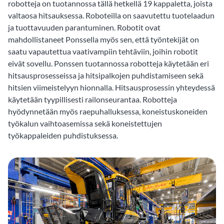
robotteja on tuotannossa tällä hetkellä 19 kappaletta, joista
valtaosa hitsauksessa. Roboteilla on saavutettu tuotelaadun
ja tuottavuuden parantuminen. Robotit ovat
mahdollistaneet Ponssella myös sen, että työntekijät on
saatu vapautettua vaativampiin tehtäviin, joihin robotit
eivät sovellu. Ponssen tuotannossa robotteja käytetään eri
hitsausprosesseissa ja hitsipalkojen puhdistamiseen sekä
hitsien viimeistelyyn hionnalla. Hitsausprosessin yhteydessä
käytetään tyypillisesti railonseurantaa. Robotteja
hyödynnetään myös raepuhalluksessa, koneistuskoneiden
työkalun vaihtoasemissa sekä koneistettujen
työkappaleiden puhdistuksessa.