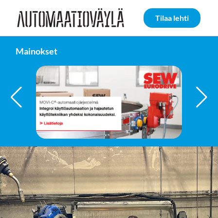
Siirry sivun sisältöön
Tilaa lehti
Mainokset
FAULHABER GROUP