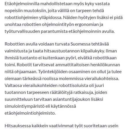
Etäohjelmoinnilla mahdollistetaan myös kyky vastata
nopeisiin muutoksiin, joita välillä on tarpeen tehdä
robottiohjelmien ylläpidossa. Näiden hyötyjen lisäksi ei pidä
unohtaa robottien ohjelmointityön ergonomian ja
työturvallisuuden parantumista etäohjelmoinnin avulla.
Robottien avulla voidaan turvata Suomessa tehtävää
valmistusta ja taata hitsaustuotannon kilpailukyky. Ilman
ihmisiä tuotanto ei kuitenkaan pyöri, eivätkä robotitkaan
toimi. Robotit tarvitsevat ammattitaitoisen henkilökunnan
niitä ohjaamaan. Työntekijöiden osaaminen on ollut ja tulee
olemaan tärkeässä roolissa molemmissa vierailukohteissa.
Valtaosa vierailukohteiden robottisoluista oli juuri
tuotannon tarpeeseen räätälöityjä ratkaisuja, joiden
suunnitteluun tarvitaan asiantuntijajoukon lisäksi
simulointiympäristö eli käytännössä
etäohjelmointiohjelmisto.
Hitsauksessa kaikkein vaativimmat työt suoritetaan usein