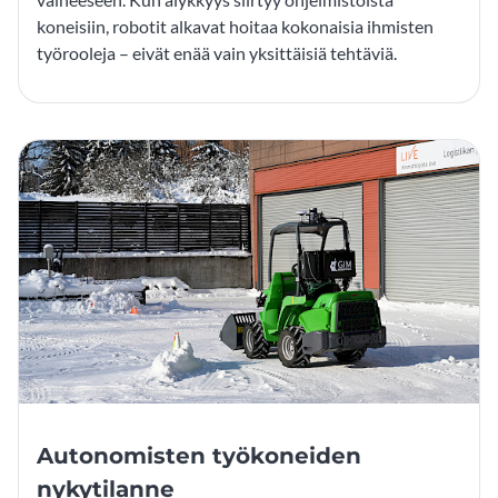
koneisiin, robotit alkavat hoitaa kokonaisia ihmisten
työrooleja – eivät enää vain yksittäisiä tehtäviä.
Autonomisten työkoneiden
nykytilanne