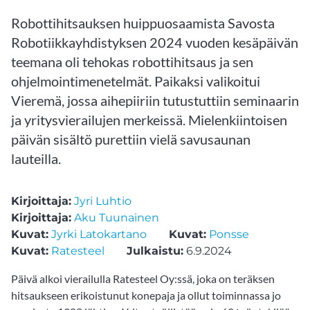
Robottihitsauksen huippuosaamista Savosta
Robotiikkayhdistyksen 2024 vuoden kesäpäivän
teemana oli tehokas robottihitsaus ja sen
ohjelmointimenetelmät. Paikaksi valikoitui
Vieremä, jossa aihepiiriin tutustuttiin seminaarin
ja yritysvierailujen merkeissä. Mielenkiintoisen
päivän sisältö purettiin vielä savusaunan
lauteilla.
Kirjoittaja:
Jyri Luhtio
Kirjoittaja:
Aku Tuunainen
Kuvat:
Jyrki Latokartano
Kuvat:
Ponsse
Kuvat:
Ratesteel
Julkaistu:
6.9.2024
Päivä alkoi vierailulla Ratesteel Oy:ssä, joka on teräksen
hitsaukseen erikoistunut konepaja ja ollut toiminnassa jo