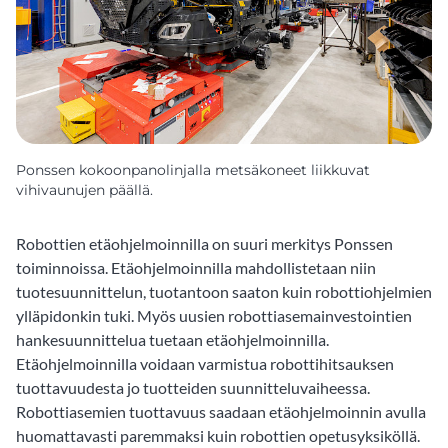
Ponssen kokoonpanolinjalla metsäkoneet liikkuvat
vihivaunujen päällä.
Robottien etäohjelmoinnilla on suuri merkitys Ponssen
toiminnoissa. Etäohjelmoinnilla mahdollistetaan niin
tuotesuunnittelun, tuotantoon saaton kuin robottiohjelmien
ylläpidonkin tuki. Myös uusien robottiasemainvestointien
hankesuunnittelua tuetaan etäohjelmoinnilla.
Etäohjelmoinnilla voidaan varmistua robottihitsauksen
tuottavuudesta jo tuotteiden suunnitteluvaiheessa.
Robottiasemien tuottavuus saadaan etäohjelmoinnin avulla
huomattavasti paremmaksi kuin robottien opetusyksiköllä.