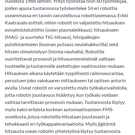
vuodesta 1988 lähtien. Yritys työllistää noin 60 työntekijää,
joiden apuna tuotannossa työskentelee 14 eri robottia
useammassa eri tavoin varustellussa robottiasemassa. Erkki
Kaatrasalo esitteli, miten robotit on valjastettu hitsauksen
esivalmistelutöihin (osien plasmaleikkaus), hitsaukseen
(MAG- ja suurteho TIG-hitsaus), hitsipalkojen
puhdistamiseen (kuonan putsaus neulahakkurilla) sekä
hitsien viimeistelyyn (hionta nauhalla). Robotilla
suoritettavat prosessit ja hitsausmenetelmät valitaan
tuotteelle ja tuotannolle asetettujen vaatimusten mukaan.
Hitsauksen aikana käytetään tyypillisesti railonseurantaa,
perustuen joko valokaaren mittaukseen tai optisen anturin
avulla. Useat robotit on varustettu myös työkalunvaihdolla,
jotta robotin joustavuus lisääntyy, kun työkalu voidaan
vaihtaa tarvittavan prosessin mukaan. Tuotannosta löytyy
myös kaksi erilaista korkean automaatioasteen FMS-
sovellusta, joissa roboteilla hitsataan joustavasti ja
tehokkaasti eri työkappalevariaatioita. Myös jigitöntä
hitsausta usean robotin yhteistyönä löytyy tuotannosta.