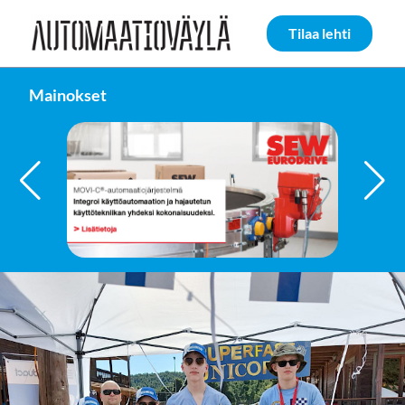
Siirry sivun sisältöön
Tilaa lehti
Mainokset
FAULHABER GROUP