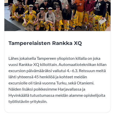
Tamperelaisten Rankka XQ
Lähes jokaisella Tampereen yliopiston killalla on joka
vuosi Rankka-XQ killoittain. Automaatiotekniikan killan
excursion päivämääräksi valiutui 4.–6.3. Reissuun meitä
lähti yhteensä 45 henkilöä ja kohteet meidän
excursiolle oli tänä vuonna Turku, sekä Otaniemi.
Näiden lisäksi poikkesimme Harjavallassa ja
Hyvinkäällä tutustumassa meidän alamme opiskelijoita
työllistäviin yrityksiin.