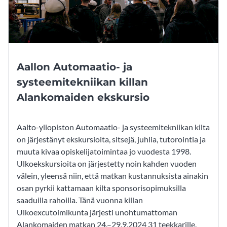
Aallon Automaatio- ja
systeemitekniikan killan
Alankomaiden ekskursio
Aalto-yliopiston Automaatio- ja systeemitekniikan kilta
on järjestänyt ekskursioita, sitsejä, juhlia, tutorointia ja
muuta kivaa opiskelijatoimintaa jo vuodesta 1998.
Ulkoekskursioita on järjestetty noin kahden vuoden
välein, yleensä niin, että matkan kustannuksista ainakin
osan pyrkii kattamaan kilta sponsorisopimuksilla
saaduilla rahoilla. Tänä vuonna killan
Ulkoexcutoimikunta järjesti unohtumattoman
Alankomaiden matkan 24.–29.9.2024 31 teekkarille.