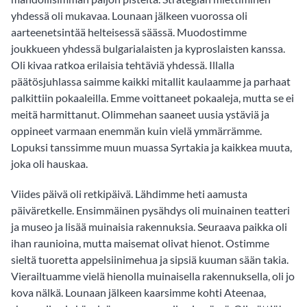
yhdessä oli mukavaa. Lounaan jälkeen vuorossa oli
aarteenetsintää helteisessä säässä. Muodostimme
joukkueen yhdessä bulgarialaisten ja kyproslaisten kanssa.
Oli kivaa ratkoa erilaisia tehtäviä yhdessä. Illalla
päätösjuhlassa saimme kaikki mitallit kaulaamme ja parhaat
palkittiin pokaaleilla. Emme voittaneet pokaaleja, mutta se ei
meitä harmittanut. Olimmehan saaneet uusia ystäviä ja
oppineet varmaan enemmän kuin vielä ymmärrämme.
Lopuksi tanssimme muun muassa Syrtakia ja kaikkea muuta,
joka oli hauskaa.
Viides päivä oli retkipäivä. Lähdimme heti aamusta
päiväretkelle. Ensimmäinen pysähdys oli muinainen teatteri
ja museo ja lisää muinaisia rakennuksia. Seuraava paikka oli
ihan raunioina, mutta maisemat olivat hienot. Ostimme
sieltä tuoretta appelsiinimehua ja sipsiä kuuman sään takia.
Vierailtuamme vielä hienolla muinaisella rakennuksella, oli jo
kova nälkä. Lounaan jälkeen kaarsimme kohti Ateenaa,