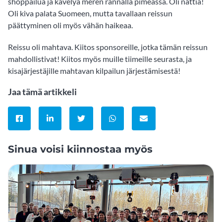
shoppailua ja kävelyä meren rannalla pimeässä. Oli nättiä!
Oli kiva palata Suomeen, mutta tavallaan reissun
päättyminen oli myös vähän haikeaa.
Reissu oli mahtava. Kiitos sponsoreille, jotka tämän reissun
mahdollistivat! Kiitos myös muille tiimeille seurasta, ja
kisajärjestäjille mahtavan kilpailun järjestämisestä!
Jaa tämä artikkeli
Jaa Facebookissa
Jaa LinkedInissä
Jaa Twitterissä
Jaa WhatsAppissa
Jaa sähköpostitse
Sinua voisi kiinnostaa myös