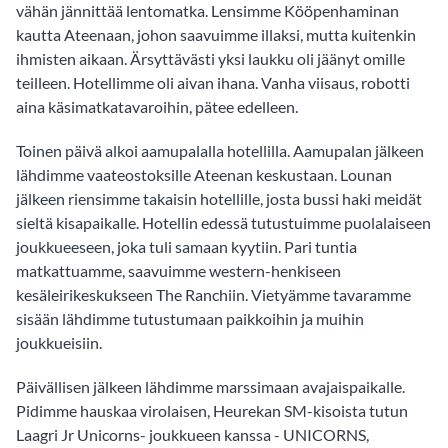
vähän jännittää lentomatka. Lensimme Kööpenhaminan
kautta Ateenaan, johon saavuimme illaksi, mutta kuitenkin
ihmisten aikaan. Ärsyttävästi yksi laukku oli jäänyt omille
teilleen. Hotellimme oli aivan ihana. Vanha viisaus, robotti
aina käsimatkatavaroihin, pätee edelleen.
Toinen päivä alkoi aamupalalla hotellilla. Aamupalan jälkeen
lähdimme vaateostoksille Ateenan keskustaan. Lounan
jälkeen riensimme takaisin hotellille, josta bussi haki meidät
sieltä kisapaikalle. Hotellin edessä tutustuimme puolalaiseen
joukkueeseen, joka tuli samaan kyytiin. Pari tuntia
matkattuamme, saavuimme western-henkiseen
kesäleirikeskukseen The Ranchiin. Vietyämme tavaramme
sisään lähdimme tutustumaan paikkoihin ja muihin
joukkueisiin.
Päivällisen jälkeen lähdimme marssimaan avajaispaikalle.
Pidimme hauskaa virolaisen, Heurekan SM-kisoista tutun
Laagri Jr Unicorns- joukkueen kanssa - UNICORNS,