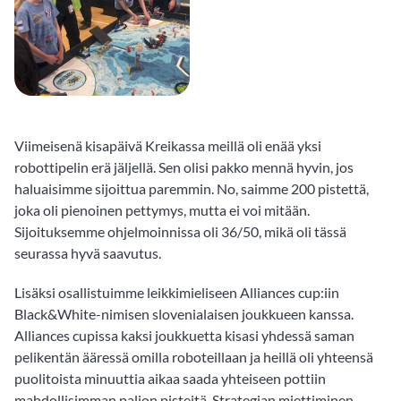
Viimeisenä kisapäivä Kreikassa meillä oli enää yksi
robottipelin erä jäljellä. Sen olisi pakko mennä hyvin, jos
haluaisimme sijoittua paremmin. No, saimme 200 pistettä,
joka oli pienoinen pettymys, mutta ei voi mitään.
Sijoituksemme ohjelmoinnissa oli 36/50, mikä oli tässä
seurassa hyvä saavutus.
Lisäksi osallistuimme leikkimieliseen Alliances cup:iin
Black&White-nimisen slovenialaisen joukkueen kanssa.
Alliances cupissa kaksi joukkuetta kisasi yhdessä saman
pelikentän ääressä omilla roboteillaan ja heillä oli yhteensä
puolitoista minuuttia aikaa saada yhteiseen pottiin
mahdollisimman paljon pisteitä. Strategian miettiminen