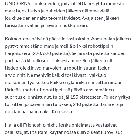
UNICORNS! Joukkueiden, joita oli 50 lähes yhtä monesta
maasta, esittelyn ja puheiden jälkeen näimme vielä
joukkueiden ennalta tekemät videot. Avajaisten jälkeen
tanssittiin vähän ja mentiin nukkumaan.
Kolmantena päivänä päästiin tositoimiin. Aamupalan jälkeen
pystytimme ständimme ja meillä oli yksi robottipelin
harjoituserä (220/620 pistettä). Se jäi sata pistettä kauden
parhaasta kilpailusuorituksestamme. Sen jälkeen oli
tiedeprojektin, ydinarvojen ja robotin suunnittelun
arvioinnit. Ne menivät kaikki tosi kivasti, vaikka oli
melkoinen työ kertoa kaikki englanniksi niin, ettei mitään
tärkeää unohdu. Robottipelissä päivän ensimmäinen
suoritus ei onnistunut, tulos jäi 155 pisteeseen. Toinen yritys
toi sitten jo paremman tuloksen, 240 pistettä. Tämä erä jäi
meidän parhaimmaksi Kreikassa.
Illalla oli Friendship night, jonka ohjelmasta vastasivat
osallistujat. Ilta toimi käytännössä kuin oikeat Euroviisut.