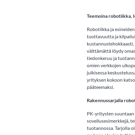
Teemoina robotiikka, I
Robotiikka ja esineiden
tuottavuutta ja kilpail
kustannustehokkaasti, m
välttämättä löydy omast
tiedonkeruu ja tuotanno
omien verkkojen ulkopu
julkisessa keskusteluss
yrityksen kokoon kats
pääteemaksi.
Rakennussarjalla robo
PK-yritysten suuntaan
sovellusesimerkkejä, t
tuotannossa. Tarjolla o