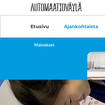
Siirry sivun sisältöön
Etusivu
Ajankohtaista
Mainokset