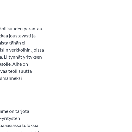
hdollisuuden parantaa
kaa joustavasti ja
ista tähän ei
siin verkkoihin, joissa
. Liitynnät yrityksen
solle. Aihe on
vaa teollisuutta
kolmanneksi
mme on tarjota
-yritysten
 pääasiassa tuloksia