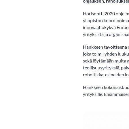
ohjauksen, rahoituksen
Horisontti 2020 ohjel
yliopiston koordinoima
innovaatiokykyä Euroop
yrityksistä ja organisa
Hankkeen tavoitteena o
joka toimii yhden luuku
sekä löytämään muita a
teollisuusyrityksiä, pal
robotiikka, esineiden in
Hankkeen kokonaisbudje
yrityksille. Ensimmäis