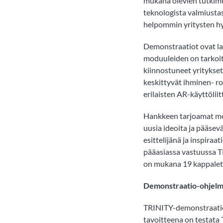
mukana olevien tutkim
teknologista valmiustas
helpommin yritysten h
Demonstraatiot ovat laaj
moduuleiden on tarkoit
kiinnostuneet yritykse
keskittyvät ihminen- r
erilaisten AR-käyttöliit
Hankkeen tarjoamat mod
uusia ideoita ja pääsev
esittelijänä ja inspiraa
pääasiassa vastuussa T
on mukana 19 kappalet
Demonstraatio-ohjelma
TRINITY-demonstraatio
tavoitteena on testata