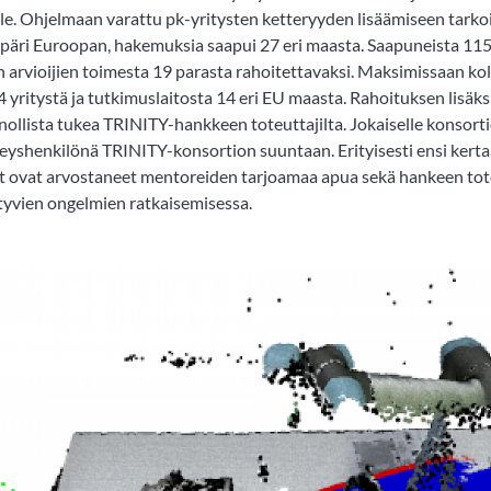
lle. Ohjelmaan varattu pk-yritysten ketteryyden lisäämiseen tark
mpäri Euroopan, hakemuksia saapui 27 eri maasta. Saapuneista 115
 arvioijien toimesta 19 parasta rahoitettavaksi. Maksimissaan k
 yritystä ja tutkimuslaitosta 14 eri EU maasta. Rahoituksen lisäks
nnollista tukea TRINITY-hankkeen toteuttajilta. Jokaiselle konsort
hteyshenkilönä TRINITY-konsortion suuntaan. Erityisesti ensi ker
t ovat arvostaneet mentoreiden tarjoamaa apua sekä hankeen to
ittyvien ongelmien ratkaisemisessa.