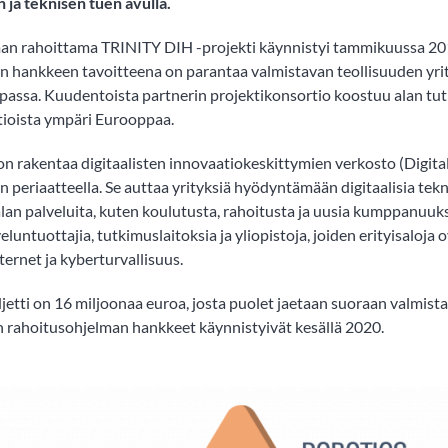
 ja teknisen tuen avulla.
man rahoittama TRINITY DIH -projekti käynnistyi tammikuussa 2
n hankkeen tavoitteena on parantaa valmistavan teollisuuden yrit
assa. Kuudentoista partnerin projektikonsortio koostuu alan tut
atioista ympäri Eurooppaa.
n rakentaa digitaalisten innovaatiokeskittymien verkosto (Digita
n periaatteella. Se auttaa yrityksiä hyödyntämään digitaalisia tekn
lan palveluita, kuten koulutusta, rahoitusta ja uusia kumppanuuk
veluntuottajia, tutkimuslaitoksia ja yliopistoja, joiden erityisaloja 
ternet ja kyberturvallisuus.
tti on 16 miljoonaa euroa, josta puolet jaetaan suoraan valmist
en rahoitusohjelman hankkeet käynnistyivät kesällä 2020.