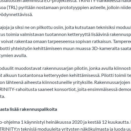
uslaitosten aiemmista EU-projekteista. TRINITY-hankkeessa näi
oa (TRL) pyritään nostamaan prototyyppien asteelle, jolloin niide
yödynnettävissä.
oja ja siksi ne on pilkottu osiin, joita kutsutaan teknisiksi moduu
us toimia valmistavan tuotannon ketteryyttä lisäävinä rakennuspa
t voivat rakentaa omaan tarpeeseensa sopivan ratkaisun. Tampere
obotti yhteistyön kehittämiseen muun muassa 3D-kameralta saata
tymien avulla.
uulit muodostavat rakennussarjan pilotin, jonka avulla kiinnost
ät alkuun tuotantonsa ketteryyden kehittämisessä. Pilotti toimii 
tion lähteenä aiheesta kiinnostuneille yrityksille. Rakennussarjojen 
RINITY-rahoitusta saaneet konsortiot, joita ensimmäisessä demo
ta.
sta lisää rakennuspalikoita
-ohjelma 1 käynnistyi heinäkuussa 2020 ja kestää 12 kuukautta
 TRINITY:n teknisiä moduuleita yritysten näkökulmasta ja luoda u