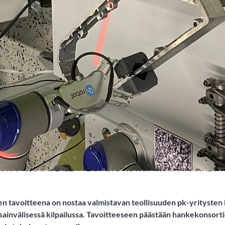
-projekti kehittää ket
kaa pk-yrityksille
KARTANO, TAMPEREEN YLIOPISTO KUVAT: TRINITY-HANKE J
tavoitteena on nostaa valmistavan teollisuuden pk-yritysten ke
sainvälisessä kilpailussa. Tavoitteeseen päästään hankekonsort