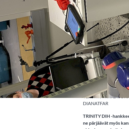
Robotiikka
TRINITY
robotiik
TEKSTI: JYRKI LATO
DIANATFAR
TRINITY DIH -hankkeen 
ne pärjäävät myös kan