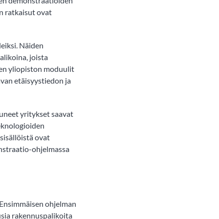
den demonstraatioiden
n ratkaisut ovat
leiksi. Näiden
likoina, joista
en yliopiston moduulit
van etäisyystiedon ja
uneet yritykset saavat
teknologioiden
sisällöistä ovat
nstraatio-ohjelmassa
. Ensimmäisen ohjelman
usia rakennuspalikoita