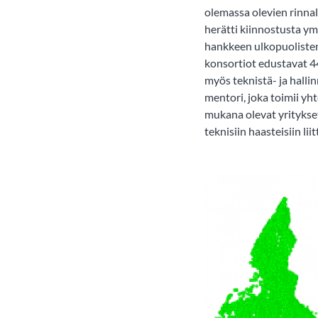
olemassa olevien rinna
herätti kiinnostusta y
hankkeen ulkopuolisten
konsortiot edustavat 44
myös teknistä- ja halli
mentori, joka toimii y
mukana olevat yritykse
teknisiin haasteisiin li