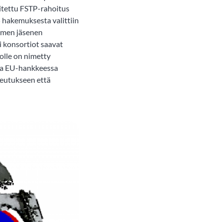
oitettu FSTP-rahoitus
 hakemuksesta valittiin
olmen jäsenen
i konsortiot saavat
iolle on nimetty
taa EU-hankkeessa
teutukseen että