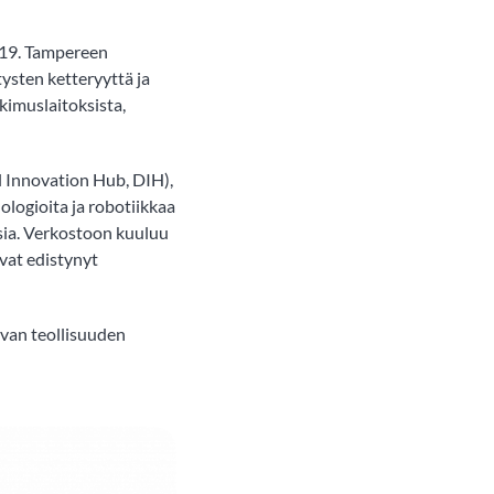
019. Tampereen
ysten ketteryyttä ja
kimuslaitoksista,
l Innovation Hub, DIH),
ologioita ja robotiikkaa
sia. Verkostoon kuuluu
ovat edistynyt
avan teollisuuden