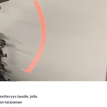
terää
A MORTEZA
tteryys tasolle, jolla
ion tarjoaman