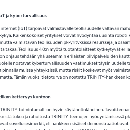
oT ja kyberturvallisuus
 internet (IoT) tarjoavat valmistavalle teollisuudelle valtavan ma
ukykyä. Kaikenkokoiset yritykset voivat hyödyntää uusinta robotiik
utta valmistavan teollisuuden pk-yrityksissä resursseja ja osaam
a takaa. Teollisuus 4.0:n myötä tuotantolaitteet kytkeytyvät erilai
n ohjaus tehdään yhä useammin erilaisten pilvipalveluiden kautta
olelle nostavat kyberturvallisuuden vaatimukset täysin uudelle ta
a pinnalla muissa yhteyksissä, mutta riskit koskevat myös valmista
omatta. Tämän vuoksi tietoturva on nostettu TRINITY-hankkeen 
tiikan ketteryys kuntoon
 TRINITY-toimintamalli on hyvin käytännönläheinen. Tavoitteena
eknistä tukea ja rahoitusta TRINITY-teemojen hyödyntämisessä pk
levat sovellusesimerkit, eli hankkeen sisäiset demonstraatiot ovat