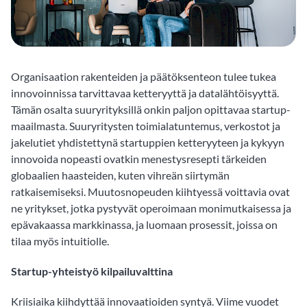
Organisaation rakenteiden ja päätöksenteon tulee tukea
innovoinnissa tarvittavaa ketteryyttä ja datalähtöisyyttä.
Tämän osalta suuryrityksillä onkin paljon opittavaa startup-
maailmasta. Suuryritysten toimialatuntemus, verkostot ja
jakelutiet yhdistettynä startuppien ketteryyteen ja kykyyn
innovoida nopeasti ovatkin menestysresepti tärkeiden
globaalien haasteiden, kuten vihreän siirtymän
ratkaisemiseksi. Muutosnopeuden kiihtyessä voittavia ovat
ne yritykset, jotka pystyvät operoimaan monimutkaisessa ja
epävakaassa markkinassa, ja luomaan prosessit, joissa on
tilaa myös intuitiolle.
Startup-yhteistyö kilpailuvalttina
Kriisiaika kiihdyttää innovaatioiden syntyä. Viime vuodet