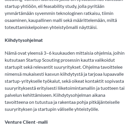
startup yhtiöön, eli feasability study, jolla pyritään
ymmärtämään syvemmin teknologinen ratkaisu, tiimin
osaaminen, kaupallinen malli sekä määrittelemään, miltä
toteuttamiskelpoinen yhteistyömalli näyttäisi.
Kiihdytysohjelmat
Nämä ovat yleensä 3–6 kuukauden mittaisia ohjelmia, joihin
kutsutaan Startup Scouting prosessin kautta valikoidut
startupit sekä relevantit suuryritykset. Ohjelma tavoittelee
nimensä mukaisesti kasvun kiihdytystä ja tarjoaa lupaavalle
startup-yritykselle työkalut, sekä oikeat kontaktit sopivasta
suuryrityksestä erityisesti liiketoimintamallin ja tuotteen tai
palvelun kehittämiseen. Kiihdytysohjelman aikana
tavoitteena on tutustua ja rakentaa pohja pitkäjänteiselle
suuryrityksen ja startupin väliselle yhteistyölle.
Venture Client -malli