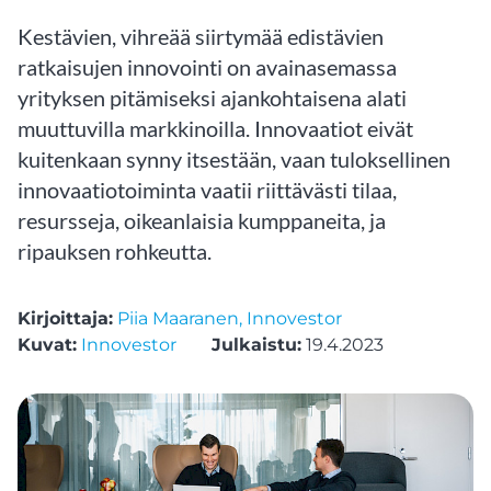
Kestävien, vihreää siirtymää edistävien
ratkaisujen innovointi on avainasemassa
yrityksen pitämiseksi ajankohtaisena alati
muuttuvilla markkinoilla. Innovaatiot eivät
kuitenkaan synny itsestään, vaan tuloksellinen
innovaatiotoiminta vaatii riittävästi tilaa,
resursseja, oikeanlaisia kumppaneita, ja
ripauksen rohkeutta.
Kirjoittaja:
Piia Maaranen, Innovestor
Kuvat:
Innovestor
Julkaistu:
19.4.2023