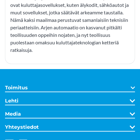
ovat kuluttajasovellukset, kuten älykodit, sähköautot ja
muut sovellukset, jotka säätävät arkeamme taustalla.
Nämä kaksi maailmaa perustuvat samanlaisiin teknisiin
periaatteisiin. Arjen automaatio on kasvanut pitkälti
teollisuuden oppeihin nojaten, ja nyt teollisuus
puolestaan omaksuu kuluttajateknologian ketteriä
ratkaisuja.
Toimitus
Lehti
Media
Yhteystiedot