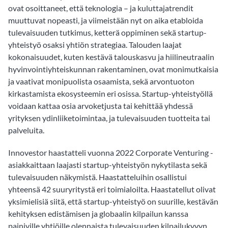
ovat osoittaneet, että teknologia – ja kuluttajatrendit
muuttuvat nopeasti, ja viimeistään nyt on aika etabloida
tulevaisuuden tutkimus, ketterä oppiminen sekä startup-
yhteistyö osaksi yhtiön strategiaa. Talouden laajat
kokonaisuudet, kuten kestävä talouskasvu ja hiilineutraalin
hyvinvointiyhteiskunnan rakentaminen, ovat monimutkaisia
ja vaativat monipuolista osaamista, sekä arvontuoton
kirkastamista ekosysteemin eri osissa. Startup-yhteistyöllä
voidaan kattaa osia arvoketjusta tai kehittää yhdessä
yrityksen ydinliiketoimintaa, ja tulevaisuuden tuotteita tai
palveluita.
Innovestor haastatteli vuonna 2022 Corporate Venturing -
asiakkaittaan laajasti startup-yhteistyön nykytilasta sekä
tulevaisuuden näkymistä. Haastatteluihin osallistui
yhteensä 42 suuryritystä eri toimialoilta. Haastatellut olivat
yksimielisiä siitä, että startup-yhteistyö on suurille, kestävän
kehityksen edistämisen ja globaalin kilpailun kanssa
painiville yhtiöille olennaista tulevaisuuden kilpailukyvyn