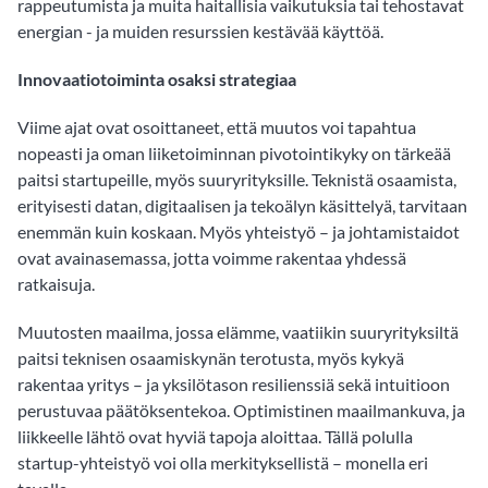
rappeutumista ja muita haitallisia vaikutuksia tai tehostavat
energian - ja muiden resurssien kestävää käyttöä.
Innovaatiotoiminta osaksi strategiaa
Viime ajat ovat osoittaneet, että muutos voi tapahtua
nopeasti ja oman liiketoiminnan pivotointikyky on tärkeää
paitsi startupeille, myös suuryrityksille. Teknistä osaamista,
erityisesti datan, digitaalisen ja tekoälyn käsittelyä, tarvitaan
enemmän kuin koskaan. Myös yhteistyö – ja johtamistaidot
ovat avainasemassa, jotta voimme rakentaa yhdessä
ratkaisuja.
Muutosten maailma, jossa elämme, vaatiikin suuryrityksiltä
paitsi teknisen osaamiskynän terotusta, myös kykyä
rakentaa yritys – ja yksilötason resilienssiä sekä intuitioon
perustuvaa päätöksentekoa. Optimistinen maailmankuva, ja
liikkeelle lähtö ovat hyviä tapoja aloittaa. Tällä polulla
startup-yhteistyö voi olla merkityksellistä – monella eri