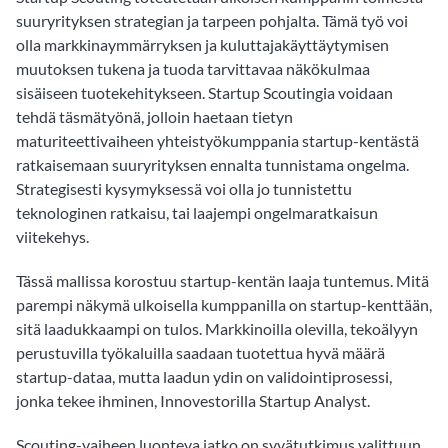
suuryrityksen strategian ja tarpeen pohjalta. Tämä työ voi
olla markkinaymmärryksen ja kuluttajakäyttäytymisen
muutoksen tukena ja tuoda tarvittavaa näkökulmaa
sisäiseen tuotekehitykseen. Startup Scoutingia voidaan
tehdä täsmätyönä, jolloin haetaan tietyn
maturiteettivaiheen yhteistyökumppania startup-kentästä
ratkaisemaan suuryrityksen ennalta tunnistama ongelma.
Strategisesti kysymyksessä voi olla jo tunnistettu
teknologinen ratkaisu, tai laajempi ongelmaratkaisun
viitekehys.
Tässä mallissa korostuu startup-kentän laaja tuntemus. Mitä
parempi näkymä ulkoisella kumppanilla on startup-kenttään,
sitä laadukkaampi on tulos. Markkinoilla olevilla, tekoälyyn
perustuvilla työkaluilla saadaan tuotettua hyvä määrä
startup-dataa, mutta laadun ydin on validointiprosessi,
jonka tekee ihminen, Innovestorilla Startup Analyst.
Scouting-vaiheen luonteva jatko on syvätutkimus valittuun