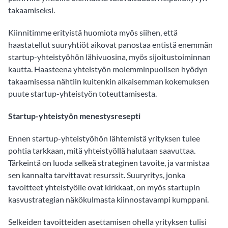
takaamiseksi.
Kiinnitimme erityistä huomiota myös siihen, että
haastatellut suuryhtiöt aikovat panostaa entistä enemmän
startup-yhteistyöhön lähivuosina, myös sijoitustoiminnan
kautta. Haasteena yhteistyön molemminpuolisen hyödyn
takaamisessa nähtiin kuitenkin aikaisemman kokemuksen
puute startup-yhteistyön toteuttamisesta.
Startup-yhteistyön menestysresepti
Ennen startup-yhteistyöhön lähtemistä yrityksen tulee
pohtia tarkkaan, mitä yhteistyöllä halutaan saavuttaa.
Tärkeintä on luoda selkeä strateginen tavoite, ja varmistaa
sen kannalta tarvittavat resurssit. Suuryritys, jonka
tavoitteet yhteistyölle ovat kirkkaat, on myös startupin
kasvustrategian näkökulmasta kiinnostavampi kumppani.
Selkeiden tavoitteiden asettamisen ohella yrityksen tulisi