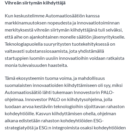
Vihreän siirtymän kiihdyttäjä
Kun keskustelimme Automaatiosäätiön kanssa
markkinamuutoksen nopeudesta ja innovaatiotoiminnan
merkityksestä vihreän siirtymän kiihdyttäjänä tuli selväksi,
että aihe on ajankohtainen monelle säätiön jäsenyritykselle.
Teknologiapuolella suuryritysten tuotekehityksessä on
valtavasti substanssiosaamista, jota yhdistämällä
startuppien luomiin uusiin innovaatioihin voidaan ratkaista
monia tulevaisuuden haasteita.
Tämä ekosysteemin tuoma voima, ja mahdollisuus
suomalaisten innovaatioiden kiihdyttämiseen oli syy, miksi
Automaatiosäätiö lähti tukemaan Innovestorin PALO-
ohjelmaa. Innovestor PALO on kiihdytysohjelma, jolla
luodaan arvoa kestäviin teknologioihin sijoittavan rahaston
kohdeyhtiöille. Kasvun kiihdyttämisen ohella, ohjelman
aikana edistetään rahaston kohdeyhtiöiden ESG-
strategiatyötä ja ESG:n integroimista osaksi kohdeyhtiöiden