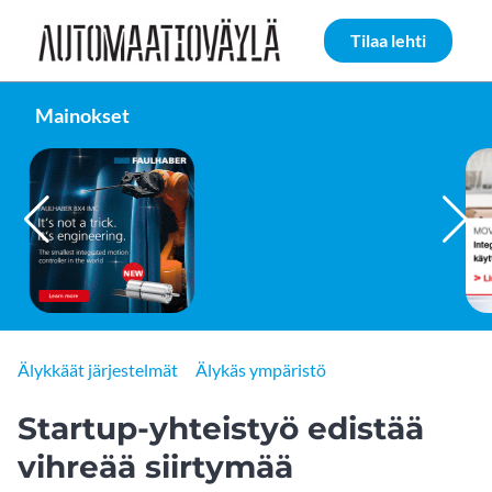
Siirry sivun sisältöön
Tilaa lehti
Mainokset
FAULHABER GROUP
Älykkäät järjestelmät
Älykäs ympäristö
Startup-yhteistyö edistää
vihreää siirtymää