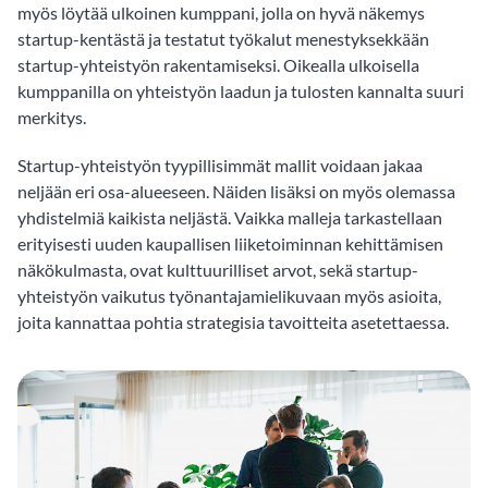
myös löytää ulkoinen kumppani, jolla on hyvä näkemys
startup-kentästä ja testatut työkalut menestyksekkään
startup-yhteistyön rakentamiseksi. Oikealla ulkoisella
kumppanilla on yhteistyön laadun ja tulosten kannalta suuri
merkitys.
Startup-yhteistyön tyypillisimmät mallit voidaan jakaa
neljään eri osa-alueeseen. Näiden lisäksi on myös olemassa
yhdistelmiä kaikista neljästä. Vaikka malleja tarkastellaan
erityisesti uuden kaupallisen liiketoiminnan kehittämisen
näkökulmasta, ovat kulttuurilliset arvot, sekä startup-
yhteistyön vaikutus työnantajamielikuvaan myös asioita,
joita kannattaa pohtia strategisia tavoitteita asetettaessa.