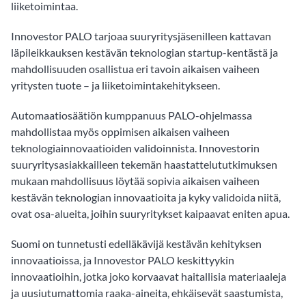
liiketoimintaa.
Innovestor PALO tarjoaa suuryritysjäsenilleen kattavan
läpileikkauksen kestävän teknologian startup-kentästä ja
mahdollisuuden osallistua eri tavoin aikaisen vaiheen
yritysten tuote – ja liiketoimintakehitykseen.
Automaatiosäätiön kumppanuus PALO-ohjelmassa
mahdollistaa myös oppimisen aikaisen vaiheen
teknologiainnovaatioiden validoinnista. Innovestorin
suuryritysasiakkailleen tekemän haastattelututkimuksen
mukaan mahdollisuus löytää sopivia aikaisen vaiheen
kestävän teknologian innovaatioita ja kyky validoida niitä,
ovat osa-alueita, joihin suuryritykset kaipaavat eniten apua.
Suomi on tunnetusti edelläkävijä kestävän kehityksen
innovaatioissa, ja Innovestor PALO keskittyykin
innovaatioihin, jotka joko korvaavat haitallisia materiaaleja
ja uusiutumattomia raaka-aineita, ehkäisevät saastumista,