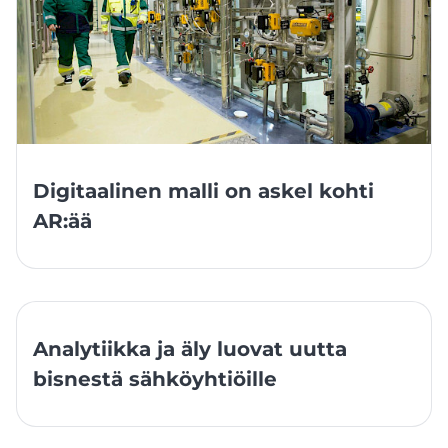
Digitaalinen malli on askel kohti
AR:ää
Analytiikka ja äly luovat uutta
bisnestä sähköyhtiöille