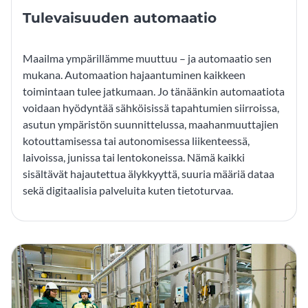
Tulevaisuuden automaatio
Maailma ympärillämme muuttuu – ja automaatio sen
mukana. Automaation hajaantuminen kaikkeen
toimintaan tulee jatkumaan. Jo tänäänkin automaatiota
voidaan hyödyntää sähköisissä tapahtumien siirroissa,
asutun ympäristön suunnittelussa, maahanmuuttajien
kotouttamisessa tai autonomisessa liikenteessä,
laivoissa, junissa tai lentokoneissa. Nämä kaikki
sisältävät hajautettua älykkyyttä, suuria määriä dataa
sekä digitaalisia palveluita kuten tietoturvaa.