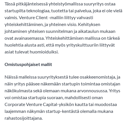
Tässä pitkäjänteisessä yhteistyömallissa suuryritys ostaa
startupilta teknologiaa, tuotetta tai palvelua, joka ei ole vielä
valmis. Venture Client -malliin liittyy vahvasti
yhteiskehittäminen, ja yhteinen visio. Kehityksen
johtaminen yhteisen suunnitelman ja aikataulun mukaan
ovat avainasemassa. Yhteiskehittämisen mallissa on tärkeä
huolehtia alusta asti, että myös yrityskulttuuriin liittyvät
asiat tulevat huomioiduiksi.
Omistuspohjaiset mallit
Näissä malleissa suuryrityksestä tulee osakkeenomistaja, ja
näin yritys pääsee näkemään startupin toimintaa omistajan
näkökulmasta sekä olemaan mukana arvonnousussa. Yritys
voi omistaa startupia suoraan, mahdollisesti oman
Corporate Venture Capital-yksikön kautta tai muodostaa
laajemman näkymän startup-kentästä olemalla mukana
rahastosijoittajana.