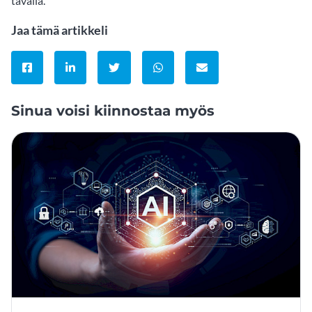
tavalla.
Jaa tämä artikkeli
Jaa Facebookissa
Jaa LinkedInissä
Jaa Twitterissä
Jaa WhatsAppissa
Jaa sähköpostitse
Sinua voisi kiinnostaa myös