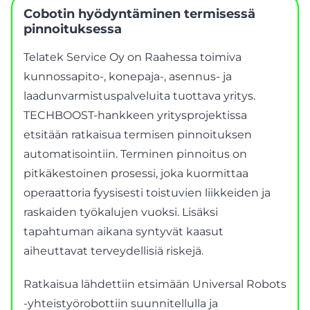
Cobotin hyödyntäminen termisessä
pinnoituksessa
Telatek Service Oy on Raahessa toimiva
kunnossapito-, konepaja-, asennus- ja
laadunvarmistuspalveluita tuottava yritys.
TECHBOOST-hankkeen yritysprojektissa
etsitään ratkaisua termisen pinnoituksen
automatisointiin. Terminen pinnoitus on
pitkäkestoinen prosessi, joka kuormittaa
operaattoria fyysisesti toistuvien liikkeiden ja
raskaiden työkalujen vuoksi. Lisäksi
tapahtuman aikana syntyvät kaasut
aiheuttavat terveydellisiä riskejä.
Ratkaisua lähdettiin etsimään Universal Robots
-yhteistyörobottiin suunnitellulla ja