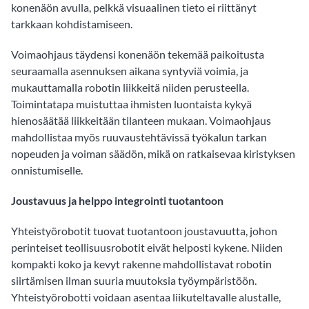
konenäön avulla, pelkkä visuaalinen tieto ei riittänyt
tarkkaan kohdistamiseen.
Voimaohjaus täydensi konenäön tekemää paikoitusta
seuraamalla asennuksen aikana syntyviä voimia, ja
mukauttamalla robotin liikkeitä niiden perusteella.
Toimintatapa muistuttaa ihmisten luontaista kykyä
hienosäätää liikkeitään tilanteen mukaan. Voimaohjaus
mahdollistaa myös ruuvaustehtävissä työkalun tarkan
nopeuden ja voiman säädön, mikä on ratkaisevaa kiristyksen
onnistumiselle.
Joustavuus ja helppo integrointi tuotantoon
Yhteistyörobotit tuovat tuotantoon joustavuutta, johon
perinteiset teollisuusrobotit eivät helposti kykene. Niiden
kompakti koko ja kevyt rakenne mahdollistavat robotin
siirtämisen ilman suuria muutoksia työympäristöön.
Yhteistyörobotti voidaan asentaa liikuteltavalle alustalle,