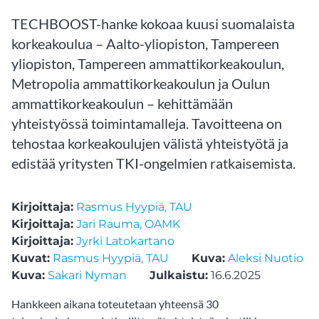
TECHBOOST-hanke kokoaa kuusi suomalaista
korkeakoulua – Aalto-yliopiston, Tampereen
yliopiston, Tampereen ammattikorkeakoulun,
Metropolia ammattikorkeakoulun ja Oulun
ammattikorkeakoulun – kehittämään
yhteistyössä toimintamalleja. Tavoitteena on
tehostaa korkeakoulujen välistä yhteistyötä ja
edistää yritysten TKI-ongelmien ratkaisemista.
Kirjoittaja:
Rasmus Hyypiä, TAU
Kirjoittaja:
Jari Rauma, OAMK
Kirjoittaja:
Jyrki Latokartano
Kuvat:
Rasmus Hyypiä, TAU
Kuva:
Aleksi Nuotio
Kuva:
Sakari Nyman
Julkaistu:
16.6.2025
Hankkeen aikana toteutetaan yhteensä 30