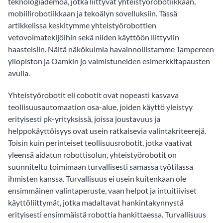
teknologiademoa, jotka liittyvät yhteistyörobotiikkaan,
mobiilirobotiikkaan ja tekoälyn sovelluksiin. Tässä
artikkelissa keskitymme yhteistyörobottien
vetovoimatekijöihin sekä niiden käyttöön liittyviin
haasteisiin. Näitä näkökulmia havainnollistamme Tampereen
yliopiston ja Oamkin jo valmistuneiden esimerkkitapausten
avulla.
Yhteistyörobotit eli cobotit ovat nopeasti kasvava
teollisuusautomaation osa-alue, joiden käyttö yleistyy
erityisesti pk-yrityksissä, joissa joustavuus ja
helppokäyttöisyys ovat usein ratkaisevia valintakriteerejä.
Toisin kuin perinteiset teollisuusrobotit, jotka vaativat
yleensä aidatun robottisolun, yhteistyörobotit on
suunniteltu toimimaan turvallisesti samassa työtilassa
ihmisten kanssa. Turvallisuus ei usein kuitenkaan ole
ensimmäinen valintaperuste, vaan helpot ja intuitiiviset
käyttöliittymät, jotka madaltavat hankintakynnystä
erityisesti ensimmäistä robottia hankittaessa. Turvallisuus