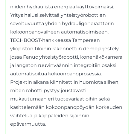
niiden hydraulista energiaa käyttövoimaksi.
Yritys halusi selvittää yhteistyörobottien
soveltuvuutta yhden hydrauligeneraattorin
kokoonpanovaiheen automatisoimiseen.
TECHBOOST-hankkeessa Tampereen
yliopiston tiloihin rakennettiin demojärjestely,
jossa Fanuc yhteistyörobotti, konenäkökamera
ja langaton ruuvinväännin integroitiin osaksi
automatisoitua kokoonpanoprosessia.
Projektin aikana kiinnitettiin huomiota siihen,
miten robotti pystyy joustavasti
mukautumaan eri tuotevariaatioihin sekä
käsittelemään kokoonpanopöydän korkeuden
vaihtelua ja kappaleiden sijainnin
epävarmuutta.