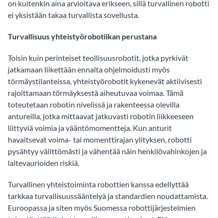
on kuitenkin aina arvioitava erikseen, sillä turvallinen robotti
ei yksistään takaa turvallista sovellusta.
Turvallisuus yhteistyörobotiikan perustana
Toisin kuin perinteiset teollisuusrobotit, jotka pyrkivät
jatkamaan liikettään ennalta ohjelmoidusti myös
törmäystilanteissa, yhteistyörobotit kykenevät aktiivisesti
rajoittamaan törmäyksestä aiheutuvaa voimaa. Tämä
toteutetaan robotin nivelissä ja rakenteessa olevilla
antureilla, jotka mittaavat jatkuvasti robotin liikkeeseen
liittyviä voimia ja vääntömomentteja. Kun anturit
havaitsevat voima- tai momenttirajan ylityksen, robotti
pysähtyy välittömästi ja vähentää näin henkilövahinkojen ja
laitevaurioiden riskiä.
Turvallinen yhteistoiminta robottien kanssa edellyttää
tarkkaa turvallisuussääntelyä ja standardien noudattamista.
Euroopassa ja siten myös Suomessa robottijärjestelmien