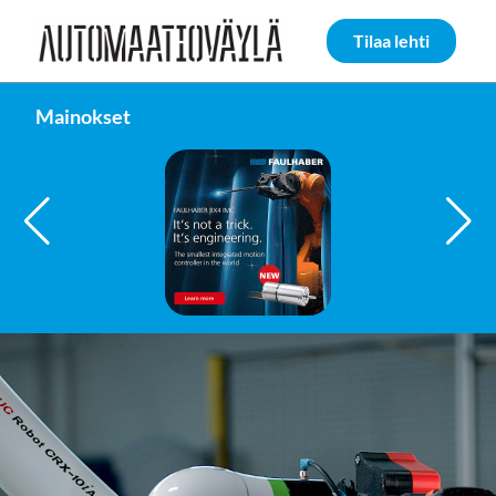
Siirry sivun sisältöön
Tilaa lehti
Mainokset
FAULHABER GROUP