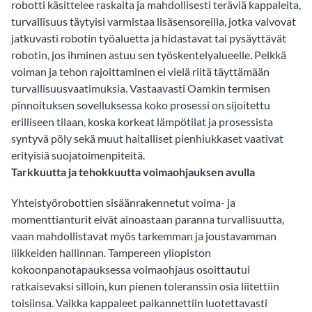
robotti käsittelee raskaita ja mahdollisesti teräviä kappaleita,
turvallisuus täytyisi varmistaa lisäsensoreilla, jotka valvovat
jatkuvasti robotin työaluetta ja hidastavat tai pysäyttävät
robotin, jos ihminen astuu sen työskentelyalueelle. Pelkkä
voiman ja tehon rajoittaminen ei vielä riitä täyttämään
turvallisuusvaatimuksia. Vastaavasti Oamkin termisen
pinnoituksen sovelluksessa koko prosessi on sijoitettu
erilliseen tilaan, koska korkeat lämpötilat ja prosessista
syntyvä pöly sekä muut haitalliset pienhiukkaset vaativat
erityisiä suojatoimenpiteitä.
Tarkkuutta ja tehokkuutta voimaohjauksen avulla
Yhteistyörobottien sisäänrakennetut voima- ja
momenttianturit eivät ainoastaan paranna turvallisuutta,
vaan mahdollistavat myös tarkemman ja joustavamman
liikkeiden hallinnan. Tampereen yliopiston
kokoonpanotapauksessa voimaohjaus osoittautui
ratkaisevaksi silloin, kun pienen toleranssin osia liitettiin
toisiinsa. Vaikka kappaleet paikannettiin luotettavasti