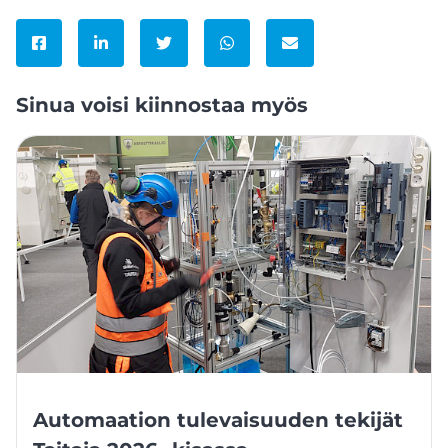
Jaa Facebookissa
Jaa LinkedInissä
Jaa Twitterissä
Jaa WhatsAppissa
Jaa sähköpostitse
Sinua voisi kiinnostaa myös
Automaation tulevaisuuden tekijät