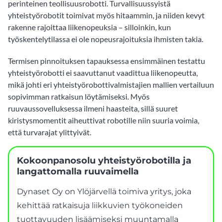
perinteinen teollisuusrobotti. Turvallisuussyistä
yhteistyörobotit toimivat myös hitaammin, ja niiden kevyt
rakenne rajoittaa liikenopeuksia – silloinkin, kun
työskentelytilassa ei ole nopeusrajoituksia ihmisten takia.
Termisen pinnoituksen tapauksessa ensimmäinen testattu
yhteistyörobotti ei saavuttanut vaadittua liikenopeutta,
mikä johti eri yhteistyörobottivalmistajien mallien vertailuun
sopivimman ratkaisun löytämiseksi. Myös
ruuvaussovelluksessa ilmeni haasteita, sillä suuret
kiristysmomentit aiheuttivat robotille niin suuria voimia,
että turvarajat ylittyivät.
Kokoonpanosolu yhteistyörobotilla ja
langattomalla ruuvaimella
Dynaset Oy on Ylöjärvellä toimiva yritys, joka
kehittää ratkaisuja liikkuvien työkoneiden
tuottavuuden lisäämiseksi muuntamalla