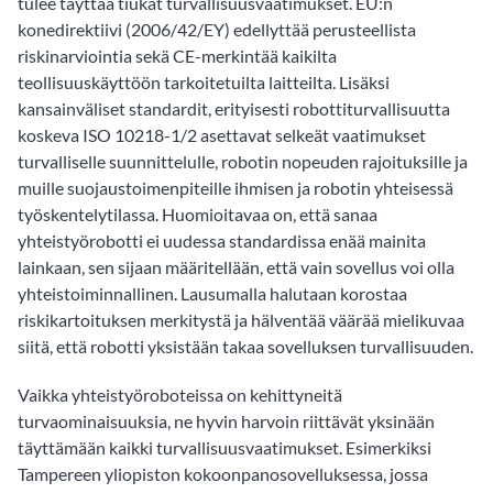
tulee täyttää tiukat turvallisuusvaatimukset. EU:n
konedirektiivi (2006/42/EY) edellyttää perusteellista
riskinarviointia sekä CE-merkintää kaikilta
teollisuuskäyttöön tarkoitetuilta laitteilta. Lisäksi
kansainväliset standardit, erityisesti robottiturvallisuutta
koskeva ISO 10218-1/2 asettavat selkeät vaatimukset
turvalliselle suunnittelulle, robotin nopeuden rajoituksille ja
muille suojaustoimenpiteille ihmisen ja robotin yhteisessä
työskentelytilassa. Huomioitavaa on, että sanaa
yhteistyörobotti ei uudessa standardissa enää mainita
lainkaan, sen sijaan määritellään, että vain sovellus voi olla
yhteistoiminnallinen. Lausumalla halutaan korostaa
riskikartoituksen merkitystä ja hälventää väärää mielikuvaa
siitä, että robotti yksistään takaa sovelluksen turvallisuuden.
Vaikka yhteistyöroboteissa on kehittyneitä
turvaominaisuuksia, ne hyvin harvoin riittävät yksinään
täyttämään kaikki turvallisuusvaatimukset. Esimerkiksi
Tampereen yliopiston kokoonpanosovelluksessa, jossa