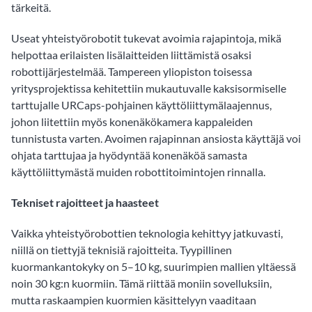
tärkeitä.
Useat yhteistyörobotit tukevat avoimia rajapintoja, mikä
helpottaa erilaisten lisälaitteiden liittämistä osaksi
robottijärjestelmää. Tampereen yliopiston toisessa
yritysprojektissa kehitettiin mukautuvalle kaksisormiselle
tarttujalle URCaps-pohjainen käyttöliittymälaajennus,
johon liitettiin myös konenäkökamera kappaleiden
tunnistusta varten. Avoimen rajapinnan ansiosta käyttäjä voi
ohjata tarttujaa ja hyödyntää konenäköä samasta
käyttöliittymästä muiden robottitoimintojen rinnalla.
Tekniset rajoitteet ja haasteet
Vaikka yhteistyörobottien teknologia kehittyy jatkuvasti,
niillä on tiettyjä teknisiä rajoitteita. Tyypillinen
kuormankantokyky on 5–10 kg, suurimpien mallien yltäessä
noin 30 kg:n kuormiin. Tämä riittää moniin sovelluksiin,
mutta raskaampien kuormien käsittelyyn vaaditaan