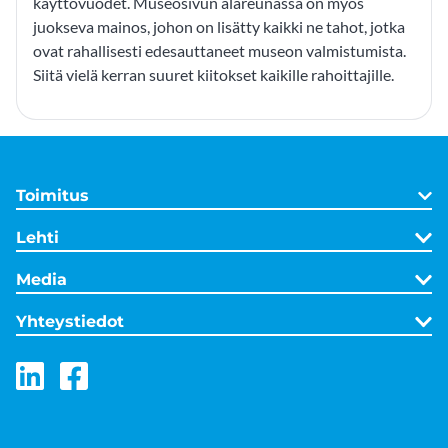
käyttövuodet. Museosivun alareunassa on myös
juokseva mainos, johon on lisätty kaikki ne tahot, jotka
ovat rahallisesti edesauttaneet museon valmistumista.
Siitä vielä kerran suuret kiitokset kaikille rahoittajille.
Toimitus
Lehti
Media
Yhteystiedot
LinkedIn
Facebook