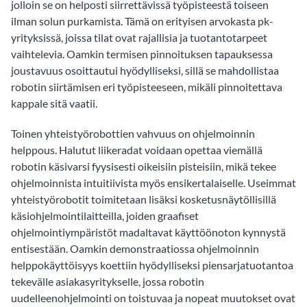
jolloin se on helposti siirrettävissä työpisteestä toiseen
ilman solun purkamista. Tämä on erityisen arvokasta pk-
yrityksissä, joissa tilat ovat rajallisia ja tuotantotarpeet
vaihtelevia. Oamkin termisen pinnoituksen tapauksessa
joustavuus osoittautui hyödylliseksi, sillä se mahdollistaa
robotin siirtämisen eri työpisteeseen, mikäli pinnoitettava
kappale sitä vaatii.
Toinen yhteistyörobottien vahvuus on ohjelmoinnin
helppous. Halutut liikeradat voidaan opettaa viemällä
robotin käsivarsi fyysisesti oikeisiin pisteisiin, mikä tekee
ohjelmoinnista intuitiivista myös ensikertalaiselle. Useimmat
yhteistyörobotit toimitetaan lisäksi kosketusnäytöllisillä
käsiohjelmointilaitteilla, joiden graafiset
ohjelmointiympäristöt madaltavat käyttöönoton kynnystä
entisestään. Oamkin demonstraatiossa ohjelmoinnin
helppokäyttöisyys koettiin hyödylliseksi piensarjatuotantoa
tekevälle asiakasyritykselle, jossa robotin
uudelleenohjelmointi on toistuvaa ja nopeat muutokset ovat